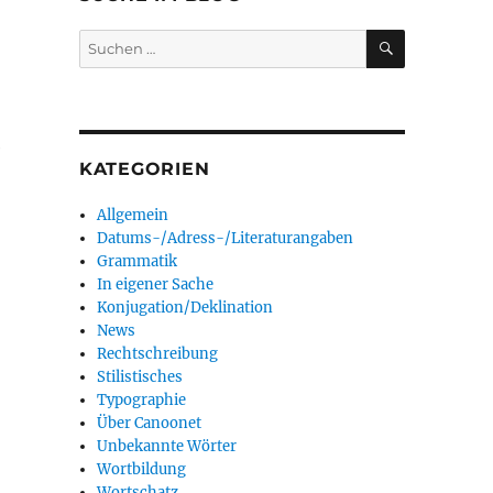
SUCHEN
Suchen
nach:
e
KATEGORIEN
Allgemein
Datums-/Adress-/Literaturangaben
Grammatik
In eigener Sache
Konjugation/Deklination
News
Rechtschreibung
Stilistisches
Typographie
Über Canoonet
Unbekannte Wörter
Wortbildung
Wortschatz