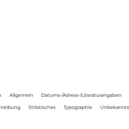
k
Allgemein
Datums-/Adress-/Literaturangaben
hreibung
Stilistisches
Typographie
Unbekannte