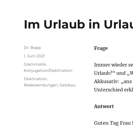
Im Urlaub in Urla
Autor
Dr. Bopp
Frage
Veröffentlicht
1. Juni 2021
am
Kategorien
Grammatik
,
Immer wieder se
Konjugation/Deklination
Urlaub?“ und „Wo
Schlagwörter
Deklination
,
Akkusativ: „ans
Redewendungen
,
Satzbau
Unterschied erkl
Antwort
Guten Tag Frau S