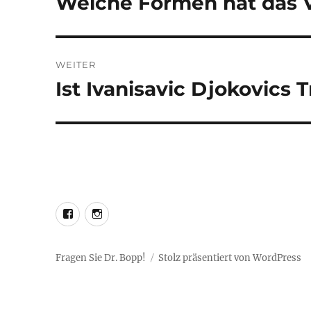
Welche Formen hat das V
Beitrag:
WEITER
Ist Ivanisavic Djokovics 
Nächster
Beitrag:
LEO@Facebook
LEO@Instagram
Fragen Sie Dr. Bopp!
Stolz präsentiert von WordPress