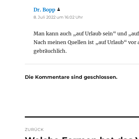
Dr. Bopp
sagt:
8. Juli 2022 um 16:02 Uhr
Man kann auch „auf Urlaub sein“ und „auf U
Nach meinen Quellen ist „auf Urlaub“ vor a
gebräuchlich.
Die Kommentare sind geschlossen.
Beitragsnavigation
ZURÜCK
Vorheriger