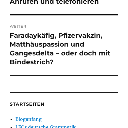
Anrufen und telefonieren
Vorheriger
Beitrag:
WEITER
Faradaykäfig, Pfizervakzin,
Nächster
Beitrag:
Matthäuspassion und
Gangesdelta – oder doch mit
Bindestrich?
STARTSEITEN
Bloganfang
LEOs deutsche Grammatik