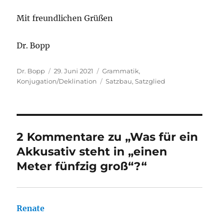
Mit freundlichen Grüßen
Dr. Bopp
Autor
Veröffentlicht
Kategorien
Dr. Bopp
29. Juni 2021
Grammatik
,
am
Schlagwörter
Konjugation/Deklination
Satzbau
,
Satzglied
2 Kommentare zu „Was für ein
Akkusativ steht in „einen
Meter fünfzig groß“?“
Renate
sagt: