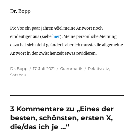
Dr. Bopp
PS: Vor ein paar Jahren
v
fiel meine Antwort noch
eindeutiger aus (siehe
hier
). Meine persönliche Meinung
dazu hat sich nicht geändert, aber ich musste die allgemeine
Antwort in der Zwischenzeit etwas revidieren.
Autor
Veröffentlicht
Kategorien
Schlagwörter
Dr. Bopp
17. Juli 2021
Grammatik
Relativsatz
,
am
Satzbau
3 Kommentare zu „Eines der
besten, schönsten, ersten X,
die/das ich je …“