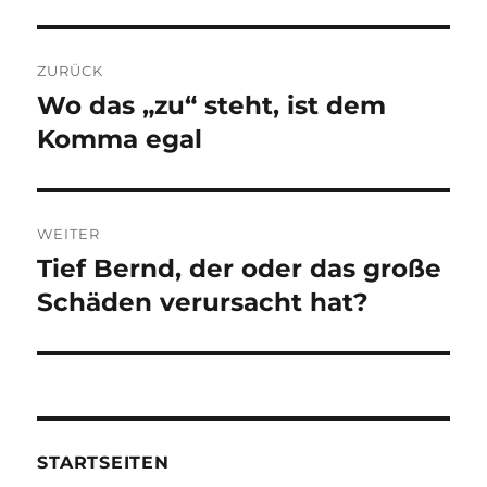
Beitragsnavigation
ZURÜCK
Wo das „zu“ steht, ist dem
Vorheriger
Beitrag:
Komma egal
WEITER
Tief Bernd, der oder das große
Nächster
Beitrag:
Schäden verursacht hat?
STARTSEITEN