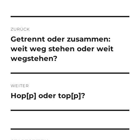
Beitragsnavigation
ZURÜCK
Getrennt oder zusammen:
Vorheriger
Beitrag:
weit weg stehen oder weit
wegstehen?
WEITER
Hop[p] oder top[p]?
Nächster
Beitrag: