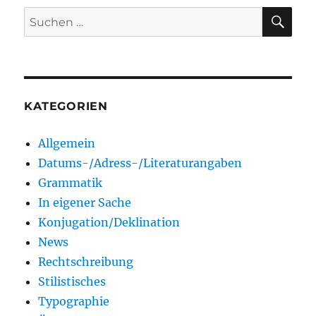
SU
Suchen
nach:
KATEGORIEN
Allgemein
Datums-/Adress-/Literaturangaben
Grammatik
In eigener Sache
Konjugation/Deklination
News
Rechtschreibung
Stilistisches
Typographie