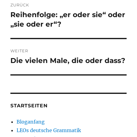
ZURÜCK
Reihenfolge: „er oder sie“ oder
Vorheriger
Beitrag:
„sie oder er“?
WEITER
Die vielen Male, die oder dass?
Nächster
Beitrag:
STARTSEITEN
Bloganfang
LEOs deutsche Grammatik