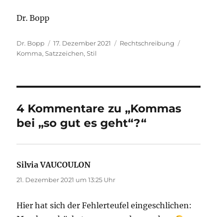
Dr. Bopp
Autor
Veröffentlicht
Kategorien
Schlagwör
Dr. Bopp
17. Dezember 2021
Rechtschreibung
am
Komma
,
Satzzeichen
,
Stil
4 Kommentare zu „Kommas
bei „so gut es geht“?“
Silvia VAUCOULON
sagt:
21. Dezember 2021 um 13:25 Uhr
Hier hat sich der Fehlerteufel eingeschlichen: