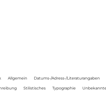
k
Allgemein
Datums-/Adress-/Literaturangaben
hreibung
Stilistisches
Typographie
Unbekannte