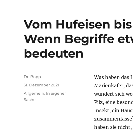
Vom Hufeisen bis
Wenn Begriffe et
bedeuten
Autor
Dr. Bopp
Was haben das Hu
Veröffentlicht
31. Dezember 2021
Marienkäfer, da
am
Kategorien
Allgemein
,
In eigener
wundert sich wo
Sache
Pilz, eine beson
Insekt, ein Hau
zusammenfasse? 
haben sie nicht