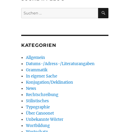
SUCHEN
Suchen
nach:
KATEGORIEN
Allgemein
Datums-/Adress-/Literaturangaben
Grammatik
In eigener Sache
Konjugation/Deklination
News
Rechtschreibung
Stilistisches
Typographie
Über Canoonet
Unbekannte Wörter
Wortbildung
Wortschatz