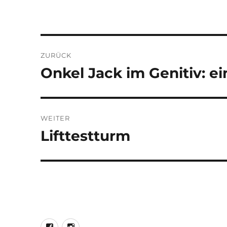
Beitragsnavigation
ZURÜCK
Onkel Jack im Genitiv: ein
Vorheriger
Beitrag:
WEITER
Lifttestturm
Nächster
Beitrag:
LEO@Facebook
LEO@Instagram