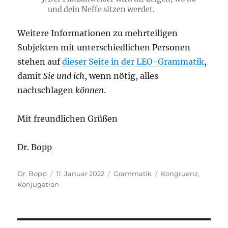
und dein Neffe sitzen werdet.
Weitere Informationen zu mehrteiligen
Subjekten mit unterschiedlichen Personen
stehen auf
dieser Seite in der LEO-Grammatik
,
damit
Sie und ich
, wenn nötig, alles
nachschlagen
können
.
Mit freundlichen Grüßen
Dr. Bopp
Autor
Veröffentlicht
Kategorien
Schlagwörter
Dr. Bopp
11. Januar 2022
Grammatik
Kongruenz
,
am
Konjugation