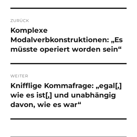
Beitragsnavigation
ZURÜCK
Komplexe
Vorheriger
Beitrag:
Modalverbkonstruktionen: „Es
müsste operiert worden sein“
WEITER
Knifflige Kommafrage: „egal[,]
Nächster
Beitrag:
wie es ist[,] und unabhängig
davon, wie es war“