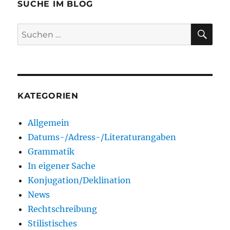
SUCHE IM BLOG
SU
Suchen
nach:
KATEGORIEN
Allgemein
Datums-/Adress-/Literaturangaben
Grammatik
In eigener Sache
Konjugation/Deklination
News
Rechtschreibung
Stilistisches