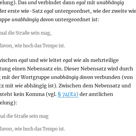
elung). Das
und
verbindet dann
egal
mit
unabhängig
 der erste wie-Satz
egal
untergeordnet, wie der zweite wi
ruppe
unabhängig davon
untergeordnet ist:
mal die Straße sein mag,
avon, wie hoch das Tempo ist.
wischen
egal
und
wie
leitet
egal wie
als mehrteilige
tung einen Nebensatz ein. Dieser Nebensatz wird durch
g mit der Wortgruppe
unabhängig davon
verbunden (von
tz mit
wie
abhängig ist). Zwischen dem Nebensatz und
steht kein Komma (vgl.
§ 74(E2)
der amtlichen
elung):
mal die Straße sein mag
avon, wie hoch das Tempo ist.