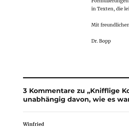
Formulierungen n
in Texten, die l
Mit freundliche
Dr. Bopp
3 Kommentare zu „Knifflige Kom
unabhängig davon, wie es wa
Winfried
sagt: