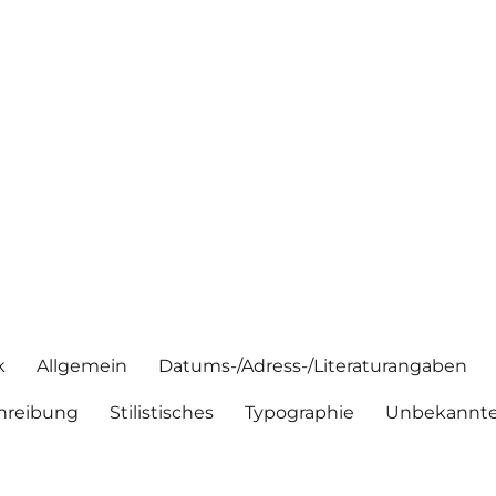
k
Allgemein
Datums-/Adress-/Literaturangaben
hreibung
Stilistisches
Typographie
Unbekannte