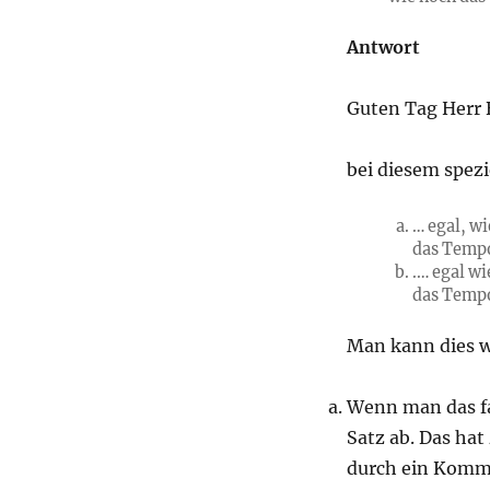
Antwort
Guten Tag Herr B
bei diesem spezi
… egal, w
das Tempo
.… egal w
das Tempo
Man kann dies w
Wenn man das f
Satz ab. Das hat
durch ein Komma