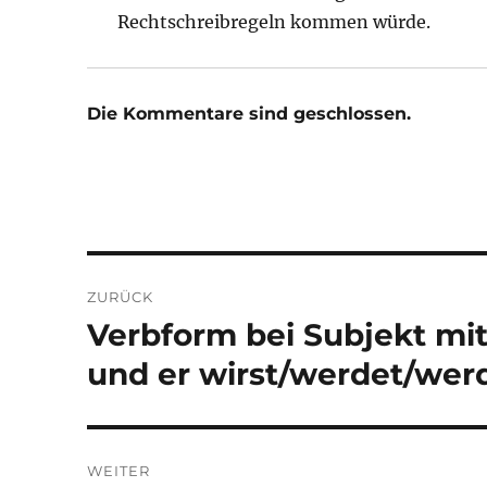
Rechtschreibregeln kommen würde.
Die Kommentare sind geschlossen.
Beitragsnavigation
ZURÜCK
Verbform bei Subjekt mi
Vorheriger
Beitrag:
und er wirst/werdet/wer
WEITER