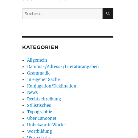
SUCHEN
Suchen
nach:
KATEGORIEN
Allgemein
Datums-/Adress-/Literaturangaben
Grammatik
In eigener Sache
Konjugation/Deklination
News
Rechtschreibung
Stilistisches
Typographie
Über Canoonet
,
Unbekannte Wörter
Wortbildung
Wortschatz