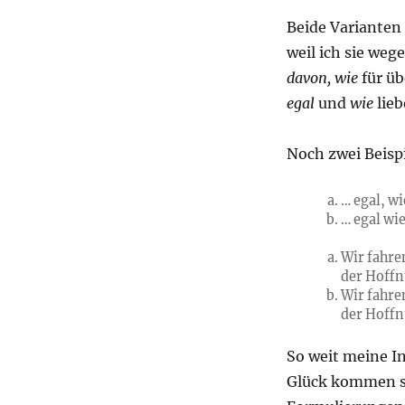
Beide Varianten 
weil ich sie weg
davon, wie
für üb
egal
und
wie
lieb
Noch zwei Beispi
… egal, wi
… egal wi
Wir fahren
der Hoffn
Wir fahren
der Hoffn
So weit meine I
Glück kommen s