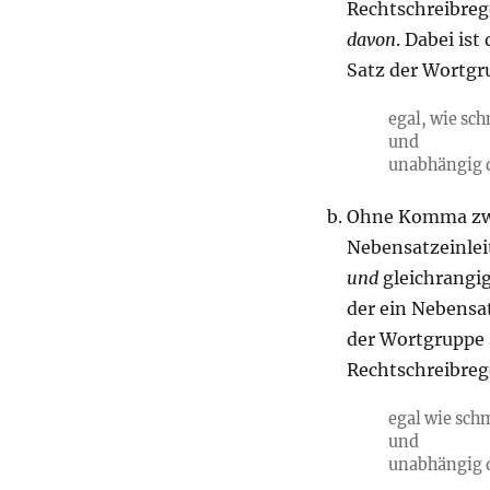
Rechtschreibreg
davon
. Dabei ist
Satz der Wortg
egal, wie sch
und
unabhängig d
Ohne Komma z
Nebensatzeinlei
und
gleichrangi
der ein Nebensa
der Wortgruppe 
Rechtschreibreg
egal wie sch
und
unabhängig d