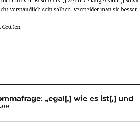
icht oft vor. Besonders[,] wenn sie länger sind[,] sowie
eicht verständlich sein sollten, vermeidet man sie besser.
n Grüßen
mafrage: „egal[,] wie es ist[,] und
r““