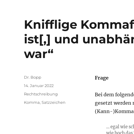
Knifflige Kommafr
ist[,] und unabhä
war“
Autor
Dr. Bopp
Frage
Veröffentlicht
14. Januar 2022
am
Kategorien
Rechtschreibung
Bei dem folgend
Schlagwörter
Komma
,
Satzzeichen
gesetzt werden 
(Kann-)Komma hi
… egal wie s
wie hoch das