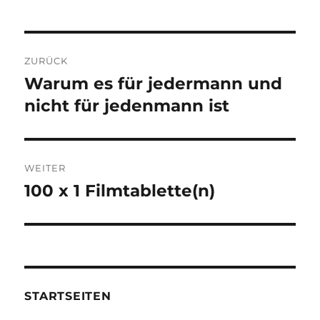
Beitragsnavigation
ZURÜCK
Warum es für jedermann und
Vorheriger
Beitrag:
nicht für jedenmann ist
WEITER
100 x 1 Filmtablette(n)
Nächster
Beitrag:
STARTSEITEN