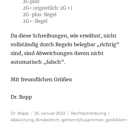
2G plus
2G+ (eigentlich: 2G +)
2G-plus-Regel
2G+-Regel
Da diese Schreibungen, wie erwähnt, nicht
vollständig durch Regeln belegbar „richtig“
sind, sind Abweichungen davon nicht
automatisch „falsch“.
Mit freundlichen Grüßen
Dr. Bopp
Autor
Veröffentlicht
Kategorien
Schlagwörter
Dr. Bopp
25. Januar 2022
Rechtschreibung
am
Abkürzung
,
Bindestrich
,
getrennt/zusammen
,
groß/klein