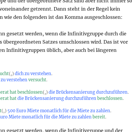
ppe und der übergeordnete Satz sind aber nicht immer s
voneinander getrennt. Dann steht in der Regel kein
n wie den folgenden ist das Komma ausgeschlossen:
 gesetzt werden, wenn die Infinitivgruppe durch die
 übergeordneten Satzes umschlossen wird. Das ist vor
en Infinitivgruppen üblich, aber auch bei längeren
sucht
(,)
dich zu verstehen
.
 zu verstehen
versucht
.
rat hat beschlossen
(‚)
die Brückensanierung durchzuführen
.
erat hat
die Brückensanierung durchzuführen
beschlossen
.
t
(,)
500 Euro Miete monatlich für die Miete zu zahlen
.
uro Miete monatlich für die Miete zu zahlen
bereit
.
 gesetzt werden, wenn die Infinitivgruppe und der