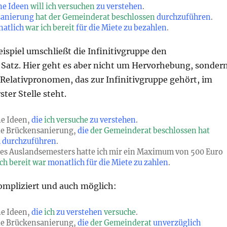
ne Ideen
will ich versuchen
zu verstehen
.
sanierung
hat der Gemeinderat beschlossen
durchzuführen
.
natlich
war ich bereit
für die Miete zu bezahlen
.
ispiel umschließt die Infinitivgruppe den
Satz. Hier geht es aber nicht um Hervorhebung, sonder
 Relativpronomen, das zur Infinitivgruppe gehört, im
ster Stelle steht.
ne Ideen,
die
ich versuche
zu verstehen
.
ie Brückensanierung,
die
der Gemeinderat beschlossen hat
h durchzuführen
.
es Auslandsemesters hatte ich mir ein Maximum von 500 Euro
ich bereit war
monatlich für die Miete zu zahlen
.
ompliziert und auch möglich:
ne Ideen,
die
ich
zu verstehen
versuche
.
ie Brückensanierung,
die
der Gemeinderat
unverzüglich