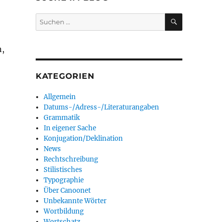
SUCHEN
Suchen
nach:
n,
KATEGORIEN
Allgemein
Datums-/Adress-/Literaturangaben
Grammatik
In eigener Sache
Konjugation/Deklination
News
Rechtschreibung
Stilistisches
Typographie
Über Canoonet
Unbekannte Wörter
Wortbildung
Wortschatz