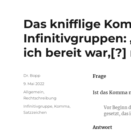
Das knifflige Ko
Infinitivgruppen
ich bereit war,[?
Autor
Dr. Bopp
Frage
Veröffentlicht
9. Mai 2022
am
Kategorien
Allgemein
,
Ist das Komma n
Rechtschreibung
Schlagwörter
Infinitivgruppe
,
Komma
,
Vor Beginn d
Satzzeichen
gesetzt, das 
Antwort