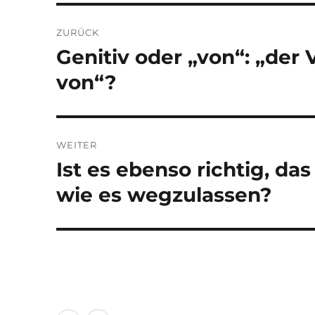
Beitragsnavigation
ZURÜCK
Genitiv oder „von“: „der V
Vorheriger
Beitrag:
von“?
WEITER
Ist es ebenso richtig, da
Nächster
Beitrag:
wie es wegzulassen?