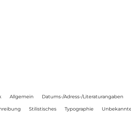
k
Allgemein
Datums-/Adress-/Literaturangaben
hreibung
Stilistisches
Typographie
Unbekannte