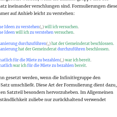
atz ineinander verschlungen sind. Formulierungen dies
mmer auf Anhieb leicht zu verstehen:
ne Ideen zu verstehen
(,)
will ich versuchen
.
ne Ideen
will ich
zu verstehen
versuchen
.
sanierung durchzuführen
(,)
hat der Gemeinderat beschlossen
.
sanierung
hat der Gemeinderat
durchzuführen
beschlossen
.
atlich für die Miete zu bezahlen
(,)
war ich bereit
.
natlich
war ich
für die Miete zu bezahlen
bereit
.
 gesetzt werden, wenn die Infinitivgruppe den
Satz umschließt. Diese Art der Formulierung dient dazu,
en Satzteil besonders hervorzuheben. Im Allgemeinen
erständlichkeit zuliebe nur zurückhaltend verwendet