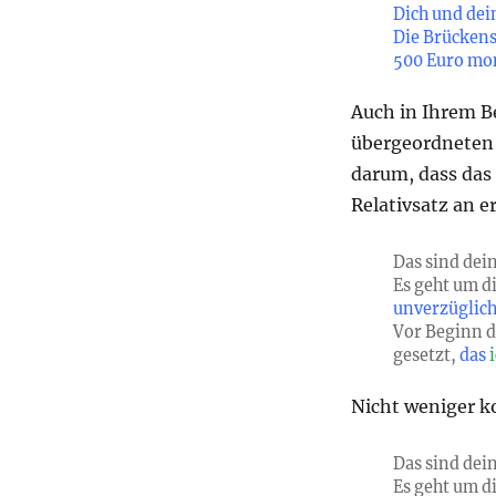
Dich und dei
Die Brücken
500 Euro mo
Auch in Ihrem Be
übergeordneten 
darum, dass das
Relativsatz an er
Das sind dei
Es geht um d
unverzüglic
Vor Beginn d
gesetzt,
das
Nicht weniger k
Das sind dei
Es geht um d