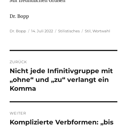
Mit freundlichen Grüßen
Dr. Bopp
Autor
Veröffentlicht
Kategorien
Schlagwörter
Dr. Bopp
14. Juli 2022
Stilistisches
Stil
,
Wortwahl
am
Beitragsnavigation
ZURÜCK
Nicht jede Infinitivgruppe mit
Vorheriger
Beitrag:
„ohne“ und „zu“ verlangt ein
Komma
WEITER
Komplizierte Verbformen: „bis
Nächster