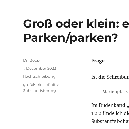
Groß oder klein: 
Parken/parken?
Autor
Dr. Bopp
Frage
Veröffentlicht
1. Dezember 2022
am
Kategorien
Rechtschreibung
Ist die Schreibu
Schlagwörter
groß/klein
,
infinitiv
,
Substantivierung
Marienplatzt
Im Dudenband „
1.2.2 finde ich d
Substantiv beha