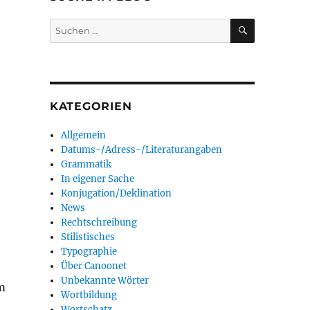
SUCHEN
Suchen
nach:
KATEGORIEN
Allgemein
Datums-/Adress-/Literaturangaben
Grammatik
In eigener Sache
Konjugation/Deklination
News
Rechtschreibung
Stilistisches
Typographie
Über Canoonet
Unbekannte Wörter
em
Wortbildung
Wortschatz