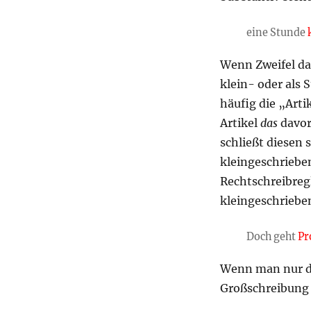
eine Stunde
Wenn Zweifel dar
klein- oder als 
häufig die „Art
Artikel
das
davors
schließt diesen 
kleingeschrieben
Rechtschreibregl
kleingeschriebe
Doch geht
Pr
Wenn man nur die
Großschreibung