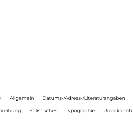
k
Allgemein
Datums-/Adress-/Literaturangaben
hreibung
Stilistisches
Typographie
Unbekannte