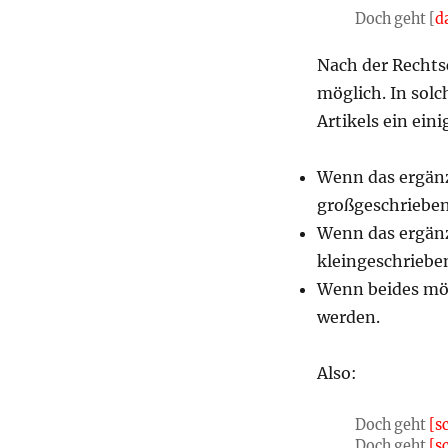
Doch geht [
d
Nach der Rechts
möglich. In solch
Artikels ein ei
Wenn das ergänzt
großgeschrieben
Wenn das ergänzt
kleingeschriebe
Wenn beides mögl
werden.
Also:
Doch geht
[s
Doch geht
[s