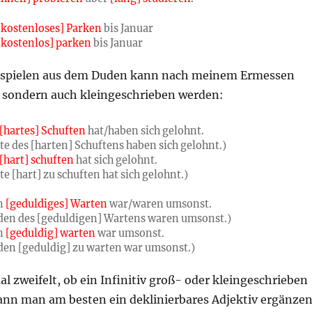
[kostenloses] Parken
bis Januar
kostenlos] parken
bis Januar
eispielen aus dem Duden kann nach meinem Ermessen
, sondern auch kleingeschrieben werden:
[hartes] Schuften
hat/haben sich gelohnt.
te des [harten] Schuftens haben sich gelohnt.)
[hart] schuften
hat sich gelohnt.
e [hart] zu schuften hat sich gelohnt.)
n
[geduldiges] Warten
war/waren umsonst.
den des [geduldigen] Wartens waren umsonst.)
n
[geduldig] warten
war umsonst.
den [geduldig] zu warten war umsonst.)
zweifelt, ob ein Infinitiv groß- oder kleingeschrieben
kann man am besten ein deklinierbares Adjektiv ergänzen