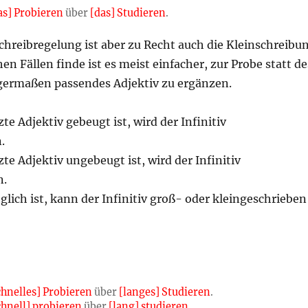
as] Probieren
über
[das] Studieren
.
chreibregelung ist aber zu Recht auch die Kleinschreibu
en Fällen finde ist es meist einfacher, zur Probe statt de
nigermaßen passendes Adjektiv zu ergänzen.
e Adjektiv gebeugt ist, wird der Infinitiv
.
e Adjektiv ungebeugt ist, wird der Infinitiv
n.
ich ist, kann der Infinitiv groß- oder kleingeschrieben
chnelles] Probieren
über
[langes] Studieren
.
chnell] probieren
über
[lang] studieren
.