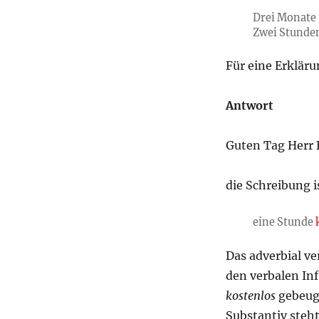
Drei Monate 
Zwei Stunde
Für eine Erkläru
Antwort
Guten Tag Herr B
die Schreibung i
eine Stunde
Das adverbial v
den verbalen Inf
kostenlos
gebeugt
Substantiv steht