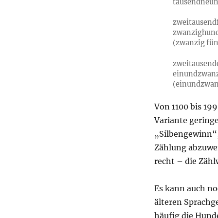
tausendneun
zweitausendf
zwanzighunde
(zwanzig fünf
zweitausende
einundzwanz
(einundzwanz
Von 1100 bis 199
Variante geringe
„Silbengewinn“, 
Zählung abzuweic
recht – die Zäh
Es kann auch no
älteren Sprachg
häufig die Hund