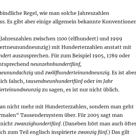
rbindliche Regel, wie man solche Jahreszahlen
s. Es gibt aber einige allgemein bekannte Konventione
ie Jahreszahlen zwischen 1100 (elfhundert) und 1999
rtneunundneunzig) mit Hunderterzahlen anstatt mit
ndert
auszusprechen. Für zum Beispiel 1905, 1789 oder
entsprechend
neunzehnhundertfünf,
neunundachzig
und
zwölfhunderteinundneunzig
. Es ist abe
ich falsch,
tausendneunhundertfünf
oder
im Jahr
erteinundneunzig
zu sagen, es ist nur nicht üblich.
an nicht mehr mit Hunderterzahlen, sondern man geht
rmalen“ Tausendersystem über. Für 2005 sagt man
 nicht
zwanzighundertfünf
. (Daneben hört man auch öfte
ch zum Teil englisch inspirierte
zwanzig fünf
.) Das gilt