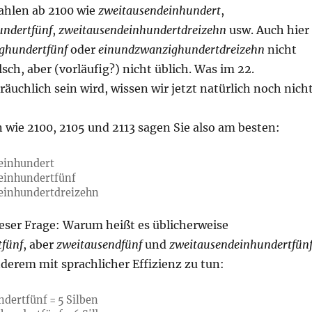
zahlen ab 2100 wie
zweitausendeinhundert
,
undertfünf
,
zweitausendeinhundertdreizehn
usw. Auch hier
ghundertfünf
oder
einundzwanzighundertdreizehn
nicht
lsch, aber (vorläufig?) nicht üblich. Was im 22.
äuchlich sein wird, wissen wir jetzt natürlich noch nicht
 wie 2100, 2105 und 2113 sagen Sie also am besten:
einhundert
einhundertfünf
einhundertdreizehn
eser Frage: Warum heißt es üblicherweise
fünf
, aber
zweitausendfünf
und
zweitausendeinhundertfün
derem mit sprachlicher Effizienz zu tun:
dertfünf = 5 Silben