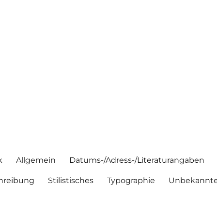
k
Allgemein
Datums-/Adress-/Literaturangaben
hreibung
Stilistisches
Typographie
Unbekannte