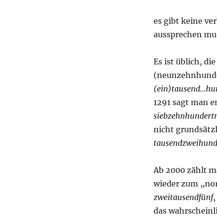
es gibt keine ve
aussprechen mus
Es ist üblich, d
(neunzehnhunde
(ein)tausend…hu
1291 sagt man 
siebzehnhundert
nicht grundsätzl
tausendzweihund
Ab 2000 zählt m
wieder zum „no
zweitausendfünf
,
das wahrscheinli