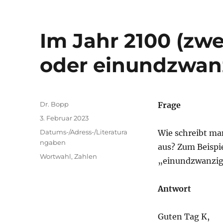
Im Jahr 2100 (zw
oder einundzwan
Autor
Dr. Bopp
Frage
Veröffentlicht
3. Februar 2023
am
Kategorien
Datums-/Adress-/Literatura
Wie schreibt ma
ngaben
aus? Zum Beispi
Schlagwörter
Wortwahl
,
Zahlen
„einundzwanzigh
Antwort
Guten Tag K,