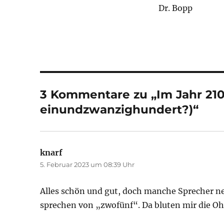
Dr. Bopp
3 Kommentare zu „Im Jahr 21
einundzwanzighundert?)“
knarf
sagt:
5. Februar 2023 um 08:39 Uhr
Alles schön und gut, doch manche Sprecher n
sprechen von „zwofünf“. Da bluten mir die Oh