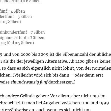
hundertfünf = 6 Silben
ünf = 4 Silben
rtfünf = 5 Silben
 = 3 Silben)
inhundertfünf = 7 Silben
ighundertfünf = 7 Silben
ig fünf = 5 Silben)
9 und von 2000 bis 2099 ist die Silbenanzahl der üblich
r als die der jeweiligen Alternative. Ab 2100 gibt es kein
so dass es sich eigentlich nicht lohnt, von der normale
hen. (Vielleicht wird sich bis dann – oder dann erst
lweise
einundzwanzig fünf
durchsetzen.)
ch andere Gründe geben: Vor allem, aber nicht nur im
ebrauch trifft man bei Angaben zwischen 1100 und 1999
erterzählweise an, auch wenn es sich nicht um