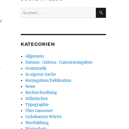
SUCHEN
Suchen
nach:
n:
KATEGORIEN
Allgemein
Datums-/Adress-/Literaturangaben
r
Grammatik
In eigener Sache
Konjugation/Deklination
News
Rechtschreibung
Stilistisches
Typographie
Über Canoonet
r
Unbekannte Wörter
Wortbildung
Wortschatz