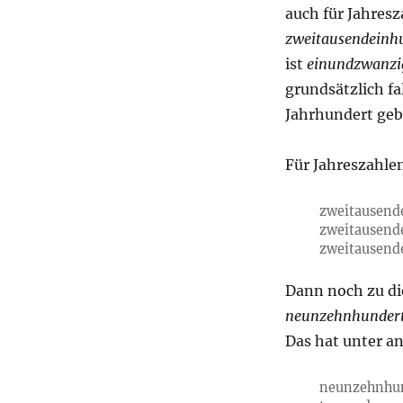
auch für Jahres
zweitausendeinh
ist
einundzwanzi
grundsätzlich fa
Jahrhundert gebr
Für Jahreszahlen
zweitausend
zweitausend
zweitausend
Dann noch zu di
neunzehnhundert
Das hat unter an
neunzehnhun