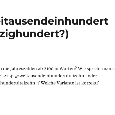
eitausendeinhundert
zighundert?)
n die Jahreszahlen ab 2100 in Worten? Wie spricht man s
el 2113: „zweitausendeinhundertdreizehn“ oder
undertdreizehn“? Welche Variante ist korrekt?