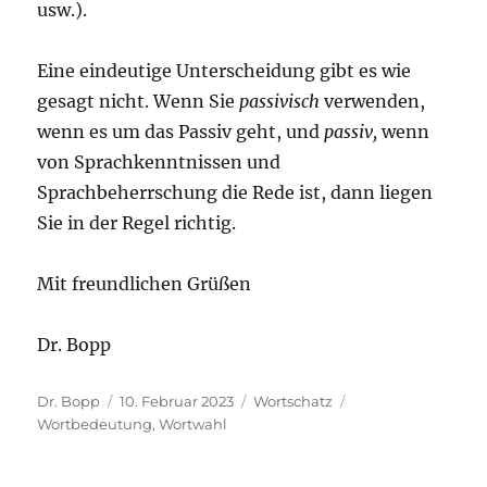
usw.).
Eine eindeutige Unterscheidung gibt es wie
gesagt nicht. Wenn Sie
passivisch
verwenden,
wenn es um das Passiv geht, und
passiv,
wenn
von Sprachkenntnissen und
Sprachbeherrschung die Rede ist, dann liegen
Sie in der Regel richtig.
Mit freundlichen Grüßen
Dr. Bopp
Autor
Veröffentlicht
Kategorien
Schlagwörter
Dr. Bopp
10. Februar 2023
Wortschatz
am
Wortbedeutung
,
Wortwahl