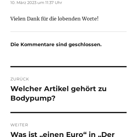
10. März 2023 um 11:37 Uhr
Vielen Dank für die lobenden Worte!
Die Kommentare sind geschlossen.
Beitragsnavigation
ZURÜCK
Welcher Artikel gehört zu
Vorheriger
Beitrag:
Bodypump?
WEITER
Was ist „einen Euro“ in „Der
Nächster