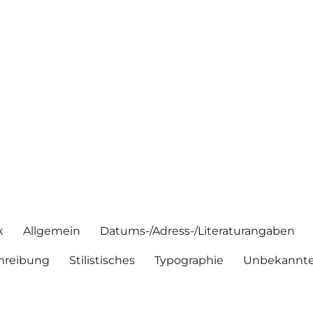
k
Allgemein
Datums-/Adress-/Literaturangaben
hreibung
Stilistisches
Typographie
Unbekannte