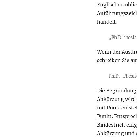
Englischen üblic
Anführungszeiche
handelt:
„Ph.D. thesi
Wenn der Ausdru
schreiben Sie am
Ph.D.-Thesis
Die Begründung 
Abkürzung wird 
mit Punkten ste
Punkt. Entspre
Bindestrich ein
Abkürzung und d