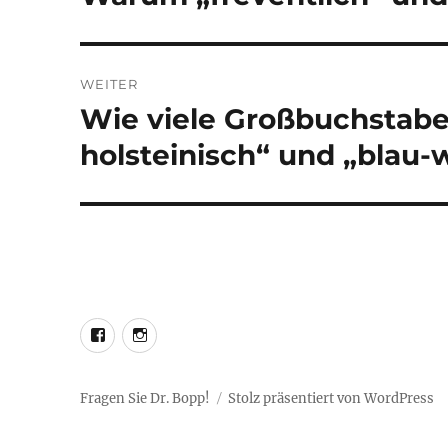
Beitrag:
WEITER
Wie viele Großbuchstabe
Nächster
Beitrag:
holsteinisch“ und „blau-
LEO@Facebook
LEO@Instagram
Fragen Sie Dr. Bopp!
Stolz präsentiert von WordPress