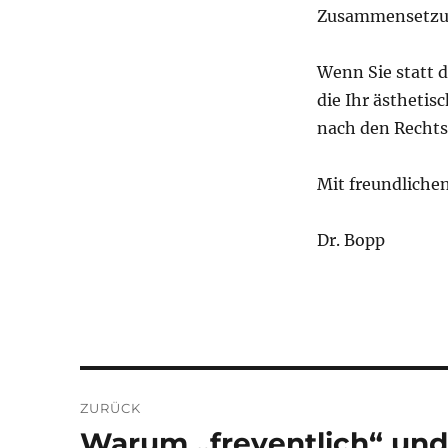
Zusammensetzung
Wenn Sie statt 
die Ihr ästhetis
nach den Rechtsc
Mit freundliche
Dr. Bopp
Beitragsnavigation
ZURÜCK
Warum „freventlich“ und 
Vorheriger