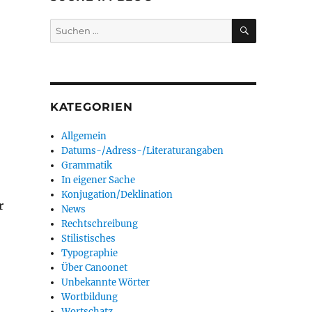
SUCHEN
Suchen
nach:
KATEGORIEN
Allgemein
Datums-/Adress-/Literaturangaben
Grammatik
In eigener Sache
Konjugation/Deklination
r
News
Rechtschreibung
Stilistisches
Typographie
Über Canoonet
Unbekannte Wörter
Wortbildung
Wortschatz