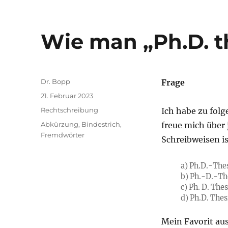
Wie man „Ph.D. t
Autor
Dr. Bopp
Frage
Veröffentlicht
21. Februar 2023
am
Kategorien
Rechtschreibung
Ich habe zu fol
Schlagwörter
Abkürzung
,
Bindestrich
,
freue mich über 
Fremdwörter
Schreibweisen i
a) Ph.D.-The
b) Ph.-D.-Th
c) Ph. D. Thes
d) Ph.D. Thes
Mein Favorit aus 