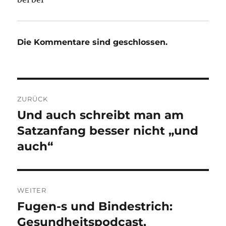
Die Kommentare sind geschlossen.
Beitragsnavigation
ZURÜCK
Und auch schreibt man am
Vorheriger
Beitrag:
Satzanfang besser nicht „und
auch“
WEITER
Fugen-s und Bindestrich:
Nächster
Beitrag:
Gesundheitspodcast,