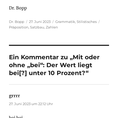
Dr. Bopp
Autor
Veröffentlicht
Kategorien
Schlagwö
Dr. Bopp
27. Juni 2023
Grammatik
,
Stilistisches
am
Präposition
,
Satzbau
,
Zahlen
Ein Kommentar zu „Mit oder
ohne „bei“: Der Wert liegt
bei[?] unter 10 Prozent?“
grrrr
sagt:
27. Juni 2023 um 22:12 Uhr
bei bei