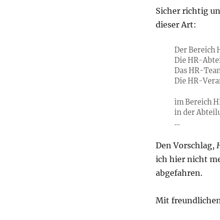
Sicher richtig u
dieser Art:
Der Bereich 
Die HR-Abtei
Das HR-Team
Die HR-Veran
im Bereich H
in der Abtei
…
Den Vorschlag,
ich hier nicht m
abgefahren.
Mit freundliche