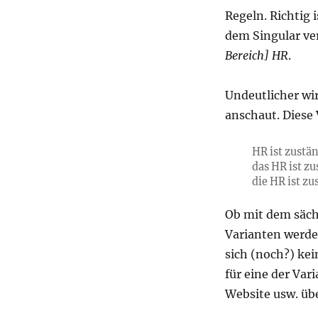
Regeln. Richtig 
dem Singular ve
Bereich] HR
.
Undeutlicher wi
anschaut. Diese
HR ist zustän
das HR ist z
die HR ist zu
Ob mit dem sächl
Varianten werden
sich (noch?) kei
für eine der Var
Website usw. übe