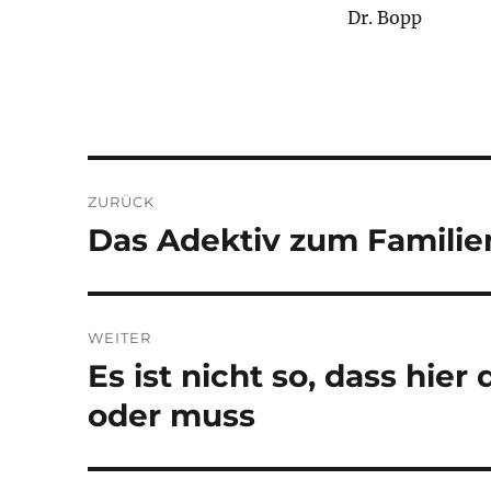
Dr. Bopp
Beitragsnavigation
ZURÜCK
Das Adektiv zum Familien
Vorheriger
Beitrag:
WEITER
Es ist nicht so, dass hie
Nächster
Beitrag:
oder muss