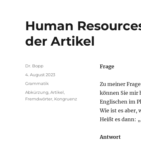
Human Resources
der Artikel
Autor
Dr. Bopp
Frage
Veröffentlicht
4. August 2023
am
Kategorien
Grammatik
Zu meiner Frage 
Schlagwörter
Abkürzung
,
Artikel
,
können Sie mir 
Fremdwörter
,
Kongruenz
Englischen im Pl
Wie ist es aber
Heißt es dann: 
Antwort