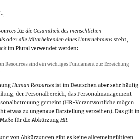
.,
ources
für
die Gesamtheit des menschlichen
als
oder
alle Mitarbeitenden eines Unternehmens
steht,
uck im Plural verwendet werden:
 Resources sind ein wichtiges Fundament zur Erreichung
.
hnung
Human Resource
s ist im Deutschen aber sehr häufig
eilung, der Personalbereich, das Personalmanagement
ersonalbetreuung gemeint (HR-Verantwortliche mögen
icht etwas zu ungenaue Darstellung verzeihen). Das gilt i
 Maße für die Abkürzung
HR.
ung von Abkürzungen gibt es keine allgemeingültigen