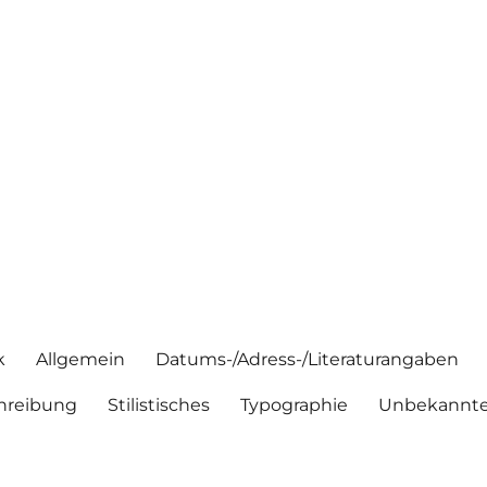
k
Allgemein
Datums-/Adress-/Literaturangaben
hreibung
Stilistisches
Typographie
Unbekannte