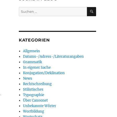
SUCHEN
Suchen
nach:
KATEGORIEN
Allgemein
Datums-/Adress-/Literaturangaben
Grammatik
In eigener Sache
Konjugation/Deklination
News
Rechtschreibung
Stilistisches
n
Typographie
Über Canoonet
Unbekannte Wörter
Wortbildung
Wortschatz