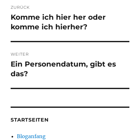
Beitragsnavigation
ZURÜCK
Komme ich hier her oder
Vorheriger
Beitrag:
komme ich hierher?
WEITER
Ein Personendatum, gibt es
Nächster
Beitrag:
das?
STARTSEITEN
Bloganfang