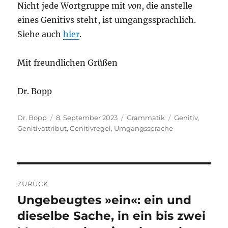
Nicht jede Wortgruppe mit
von
, die anstelle
eines Genitivs steht, ist umgangssprachlich.
Siehe auch
hier
.
Mit freundlichen Grüßen
Dr. Bopp
Autor
Veröffentlicht
Kategorien
Schlagwörter
Dr. Bopp
8. September 2023
Grammatik
Genitiv
,
am
Genitivattribut
,
Genitivregel
,
Umgangssprache
Beitragsnavigation
ZURÜCK
Ungebeugtes »ein«: ein und
Vorheriger
Beitrag:
dieselbe Sache, in ein bis zwei