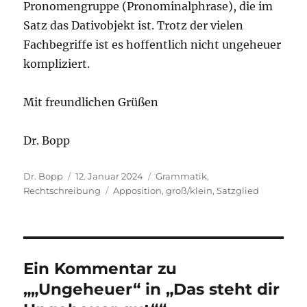
Pronomengruppe (Pronominalphrase), die im
Satz das Dativobjekt ist. Trotz der vielen
Fachbegriffe ist es hoffentlich nicht ungeheuer
kompliziert.
Mit freundlichen Grüßen
Dr. Bopp
Autor
Veröffentlicht
Kategorien
Dr. Bopp
12. Januar 2024
Grammatik
,
am
Schlagwörter
Rechtschreibung
Apposition
,
groß/klein
,
Satzglied
Ein Kommentar zu
„„Ungeheuer“ in „Das steht dir