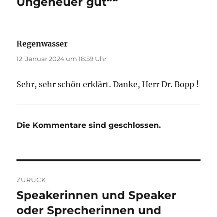
Ungeheuer gut““
Regenwasser
sagt:
12. Januar 2024 um 18:59 Uhr
Sehr, sehr schön erklärt. Danke, Herr Dr. Bopp !
Die Kommentare sind geschlossen.
Beitragsnavigation
ZURÜCK
Speakerinnen und Speaker
Vorheriger
Beitrag:
oder Sprecherinnen und