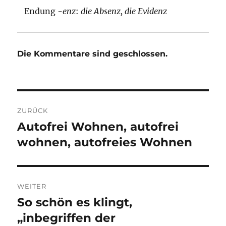
Endung
-enz
:
die Absenz, die Evidenz
Die Kommentare sind geschlossen.
Beitragsnavigation
ZURÜCK
Autofrei Wohnen, autofrei
Vorheriger
Beitrag:
wohnen, autofreies Wohnen
WEITER
So schön es klingt,
Nächster
Beitrag:
„inbegriffen der