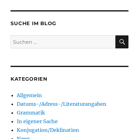
SUCHE IM BLOG
SU
Suchen
nach:
KATEGORIEN
Allgemein
Datums-/Adress-/Literaturangaben
Grammatik
In eigener Sache
Konjugation/Deklination
News