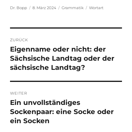
Autor
Veröffentlicht
Kategorien
Schlagwörter
Dr. Bopp
8. März 2024
Grammatik
Wortart
am
Beitragsnavigation
ZURÜCK
Eigenname oder nicht: der
Vorheriger
Beitrag:
Sächsische Landtag oder der
sächsische Landtag?
WEITER
Ein unvollständiges
Nächster
Beitrag:
Sockenpaar: eine Socke oder
ein Socken