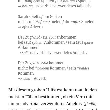
mit
häufigem
Spielen / ihr
häufiges
Spielen
→
häufig
= adverbial verwendetes Adjektiv
Sarah spielt
oft
im Garten
nicht: mit
*oftem
Spielen / ihr
*oftes
Spielen
→
oft
= Adverb
Der Zug wird (zu)
spät
ankommen
bei (zu)
spätem
Ankommen / sein (zu)
spätes
Ankommen
→
spät
= adverbial verwendetes Adjektiv
Der Zug wird
bald
kommen
nicht: bei *
baldem
Kommen / sein *
baldes
Kommen
->
bald
= Adverb
Mit diesem groben Hilfstest kann man in den
meisten Fällen bestimmen, ob ein Verb mit
einem adverbial verwendetes Adjektiv (
fleißig,