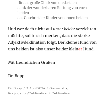
für das große Glück von uns beiden
dank der wunderbaren Rettung von euch
beiden
das Geschrei der Kinder von ihnen beiden
Und wer doch nicht auf
unser beider
verzichten
möchte, sollte sich merken, dass die starke
Adjektivdeklination folgt. Der kleine Hund von
uns beiden ist also unser beider klein
er
Hund.
Mit freundlichen Grüßen
Dr. Bopp
Autor
Veröffentlicht
Kategorien
Dr. Bopp
3. April 2024
Grammatik
,
am
Schlagwörter
Konjugation/Deklination
Deklination