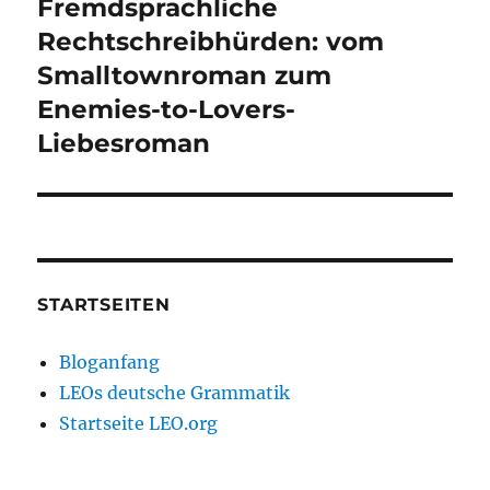
Fremdsprachliche
Nächster
Beitrag:
Rechtschreibhürden: vom
Smalltownroman zum
Enemies-to-Lovers-
Liebesroman
STARTSEITEN
Bloganfang
LEOs deutsche Grammatik
Startseite LEO.org