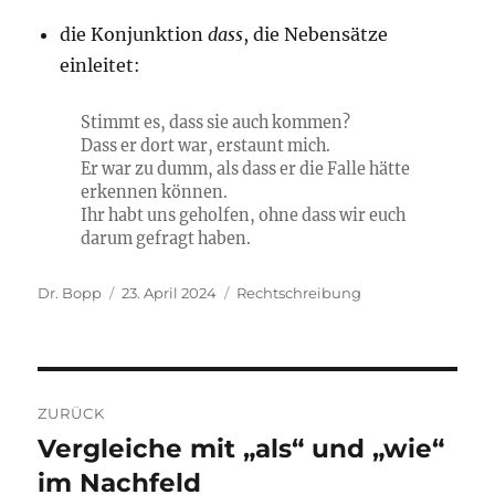
die Konjunktion
dass
, die Nebensätze
einleitet:
Stimmt es, dass sie auch kommen?
Dass er dort war, erstaunt mich.
Er war zu dumm, als dass er die Falle hätte
erkennen können.
Ihr habt uns geholfen, ohne dass wir euch
darum gefragt haben.
Autor
Veröffentlicht
Kategorien
Dr. Bopp
23. April 2024
Rechtschreibung
am
Beitragsnavigation
ZURÜCK
Vergleiche mit „als“ und „wie“
Vorheriger
Beitrag:
im Nachfeld