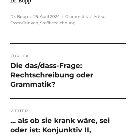
Dr. Bopp
Autor
Veröffentlicht
Kategorien
Schlagwörter
Dr. Bopp
26. April 2024
Grammatik
Artikel
,
am
Essen/Trinken
,
Stoffbezeichnung
Beitragsnavigation
ZURÜCK
Die das/dass-Frage:
Vorheriger
Beitrag:
Rechtschreibung oder
Grammatik?
WEITER
… als ob sie krank wäre, sei
Nächster
Beitrag:
oder ist: Konjunktiv II,