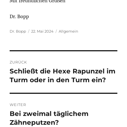
Mit freundlichen Grüßen
Dr. Bopp
Autor
Veröffentlicht
Kategorien
Dr. Bopp
22. Mai 2024
Allgemein
am
Beitragsnavigation
ZURÜCK
Schließt die Hexe Rapunzel im
Vorheriger
Beitrag:
Turm oder in den Turm ein?
WEITER
Bei zweimal täglichem
Nächster
Beitrag:
Zähneputzen?