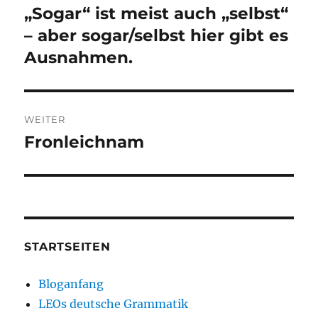
„Sogar“ ist meist auch „selbst“
Vorheriger
Beitrag:
– aber sogar/selbst hier gibt es
Ausnahmen.
WEITER
Fronleichnam
Nächster
Beitrag:
STARTSEITEN
Bloganfang
LEOs deutsche Grammatik