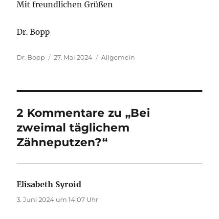
Mit freundlichen Grüßen
Dr. Bopp
Autor
Veröffentlicht
Kategorien
Dr. Bopp
27. Mai 2024
Allgemein
am
2 Kommentare zu „Bei
zweimal täglichem
Zähneputzen?“
Elisabeth Syroid
sagt:
3. Juni 2024 um 14:07 Uhr