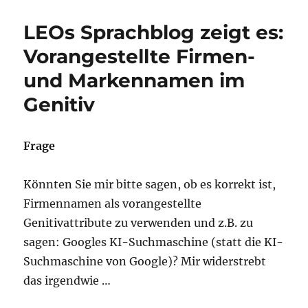
Cary
Grant
LEOs Sprachblog zeigt es:
in
einem
Vorangestellte Firmen-
Wort:
und Markennamen im
Cary-
Grant-
Genitiv
haft
Frage
Könnten Sie mir bitte sagen, ob es korrekt ist,
Firmennamen als vorangestellte
Genitivattribute zu verwenden und z.B. zu
sagen: Googles KI-Suchmaschine (statt die KI-
Suchmaschine von Google)? Mir widerstrebt
das irgendwie …