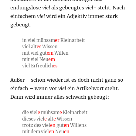
endungslose
viel
als gebeugtes
viel-
steht. Nach
einfachem
viel
wird ein Adjektiv immer stark
gebeugt:
in viel mühsam
er
Kleinarbeit
viel alt
es
Wissen
mit viel gut
em
Willen
mit viel Neu
em
viel Erfreulich
es
Außer – schon wieder ist es doch nicht ganz so
einfach – wenn vor
viel
ein Artikelwort steht.
Dann wird immer alles schwach gebeugt:
die viel
e
mühsam
e
Kleinarbeit
dieses viel
e
alt
e
Wissen
trotz des viel
en
gut
en
Willens
mit dem viel
en
Neu
en