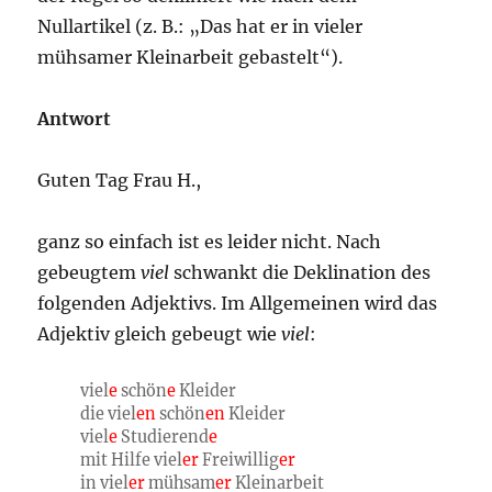
Nullartikel (z. B.: „Das hat er in vieler
mühsamer Kleinarbeit gebastelt“).
Antwort
Guten Tag Frau H.,
ganz so einfach ist es leider nicht. Nach
gebeugtem
viel
schwankt die Deklination des
folgenden Adjektivs. Im Allgemeinen wird das
Adjektiv gleich gebeugt wie
viel
:
viel
e
schön
e
Kleider
die viel
en
schön
en
Kleider
viel
e
Studierend
e
mit Hilfe viel
er
Freiwillig
er
in viel
er
mühsam
er
Kleinarbeit