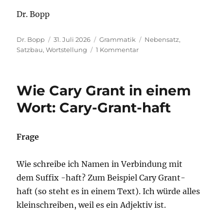
Dr. Bopp
Autor
Veröffentlicht
Kategorien
Schlagwörter
Dr. Bopp
31. Juli 2026
Grammatik
Nebensatz
,
am
zu
Satzbau
,
Wortstellung
1 Kommentar
Welche
Wortstellung
nach
Wie Cary Grant in einem
„Sosehr
er
Wort: Cary-Grant-haft
sich
auch
bemühte,
Frage
…“?
Wie schreibe ich Namen in Verbindung mit
dem Suffix -haft? Zum Beispiel Cary Grant-
haft (so steht es in einem Text). Ich würde alles
kleinschreiben, weil es ein Adjektiv ist.