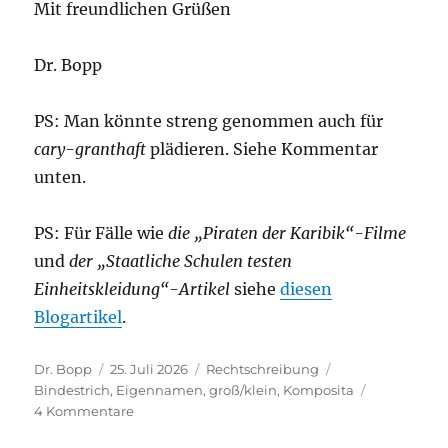
Mit freundlichen Grüßen
Dr. Bopp
PS: Man könnte streng genommen auch für
cary-granthaft
plädieren. Siehe Kommentar
unten.
PS: Für Fälle wie
die „Piraten der Karibik“-Filme
und
der „Staatliche Schulen testen
Einheitskleidung“-Artikel
siehe
diesen
Blogartikel
.
Autor
Veröffentlicht
Kategorien
Schlagwörter
Dr. Bopp
25. Juli 2026
Rechtschreibung
am
Bindestrich
,
Eigennamen
,
groß/klein
,
Komposita
zu
4 Kommentare
Wie