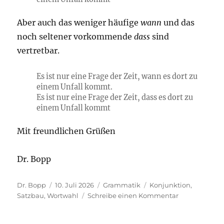
Aber auch das weniger häufige
wann
und das
noch seltener vorkommende
dass
sind
vertretbar.
Es ist nur eine Frage der Zeit, wann es dort zu
einem Unfall kommt.
Es ist nur eine Frage der Zeit, dass es dort zu
einem Unfall kommt
Mit freundlichen Grüßen
Dr. Bopp
Autor
Veröffentlicht
Kategorien
Schlagwörter
Dr. Bopp
10. Juli 2026
Grammatik
Konjunktion
,
am
zu
Satzbau
,
Wortwahl
Schreibe einen Kommentar
Es
ist