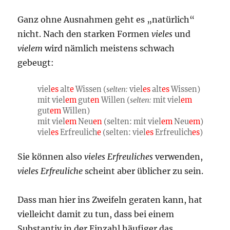
Ganz ohne Ausnahmen geht es „natürlich“
nicht. Nach den starken Formen
vieles
und
vielem
wird nämlich meistens schwach
gebeugt:
viel
es
alt
e
Wissen (
selten:
viel
es
alt
es
Wissen)
mit viel
em
gut
en
Willen (
selten:
mit viel
em
gut
em
Willen)
mit viel
em
Neu
en
(selten: mit viel
em
Neu
em
)
viel
es
Erfreulich
e
(selten: viel
es
Erfreulich
es
)
Sie können also
vieles Erfreuliches
verwenden,
vieles Erfreuliche
scheint aber üblicher zu sein.
Dass man hier ins Zweifeln geraten kann, hat
vielleicht damit zu tun, dass bei einem
Substantiv in der Einzahl häufiger das