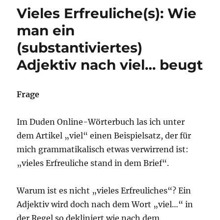
nur
Vieles Erfreuliche(s): Wie
eine
Frage
man ein
der
(substantiviertes)
Zeit,
bis/wann/dass
Adjektiv nach viel… beugt
…
Frage
Im Duden Online-Wörterbuch las ich unter
dem Artikel „viel“ einen Beispielsatz, der für
mich grammatikalisch etwas verwirrend ist:
„vieles Erfreuliche stand in dem Brief“.
Warum ist es nicht „vieles Erfreuliches“? Ein
Adjektiv wird doch nach dem Wort „viel…“ in
der Regel so dekliniert wie nach dem