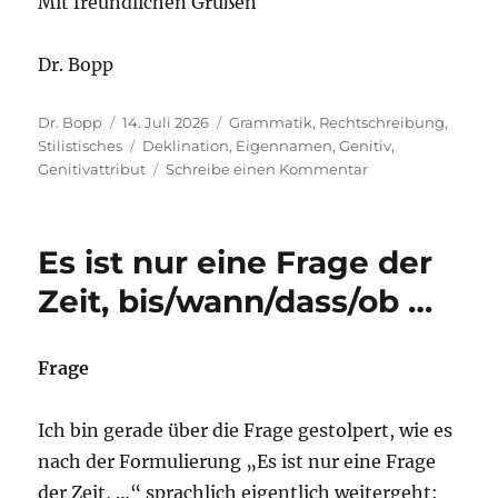
Mit freundlichen Grüßen
Dr. Bopp
Autor
Veröffentlicht
Kategorien
Dr. Bopp
14. Juli 2026
Grammatik
,
Rechtschreibung
,
am
Schlagwörter
Stilistisches
Deklination
,
Eigennamen
,
Genitiv
,
zu
Genitivattribut
Schreibe einen Kommentar
LEOs
Sprachblog
zeigt
Es ist nur eine Frage der
es:
Vorangestellte
Zeit, bis/wann/dass/ob …
Firmen-
und
Markennamen
Frage
im
Genitiv
Ich bin gerade über die Frage gestolpert, wie es
nach der Formulierung „Es ist nur eine Frage
der Zeit, …“ sprachlich eigentlich weitergeht: