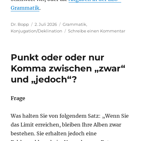
Grammatik
.
Autor
Veröffentlicht
Kategorien
Dr. Bopp
2. Juli 2026
Grammatik
,
am
zu
Konjugation/Deklination
Schreibe einen Kommentar
Vieles
Erfreuli
Wie
Punkt oder oder nur
man
ein
Komma zwischen „zwar“
(substan
und „jedoch“?
Adjekti
nach
viel…
beugt
Frage
Was halten Sie von folgendem Satz: „Wenn Sie
das Limit erreichen, bleiben Ihre Alben zwar
bestehen. Sie erhalten jedoch eine