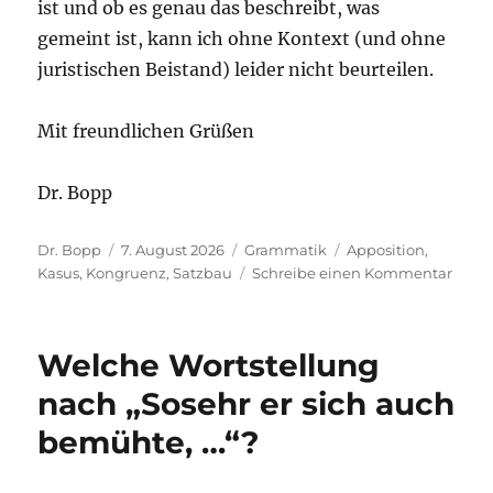
ist und ob es genau das beschreibt, was
gemeint ist, kann ich ohne Kontext (und ohne
juristischen Beistand) leider nicht beurteilen.
Mit freundlichen Grüßen
Dr. Bopp
Autor
Veröffentlicht
Kategorien
Schlagwörter
Dr. Bopp
7. August 2026
Grammatik
Apposition
,
am
zu
Kasus
,
Kongruenz
,
Satzbau
Schreibe einen Kommentar
Eine
Fallfr
zugu
Welche Wortstellung
des
berec
nach „Sosehr er sich auch
Wohn
bemühte, …“?
als
herr
Grund