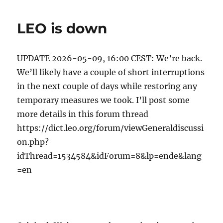
Pentecôte,
Pentecost
LEO is down
UPDATE 2026-05-09, 16:00 CEST: We’re back.
We’ll likely have a couple of short interruptions
in the next couple of days while restoring any
temporary measures we took. I’ll post some
more details in this forum thread
https://dict.leo.org/forum/viewGeneraldiscussi
on.php?
idThread=1534584&idForum=8&lp=ende&lang
=en