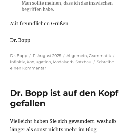
Man sollte meinen, dass ich das inzwischen
begriffen habe.
Mit freundlichen Grüßen
Dr. Bopp
Autor
Veröffentlicht
Kategorien
Schlagw
Dr. Bopp
11. August 2025
Allgemein
,
Grammatik
am
infinitiv
,
Konjugation
,
Modalverb
,
Satzbau
Schreibe
zu
einen Kommentar
Hätte
ich
es
Dr. Bopp ist auf den Kopf
begreifen
können
gefallen
oder
begriffen
haben
Vielleicht haben Sie sich gewundert, weshalb
können?
länger als sonst nichts mehr im Blog