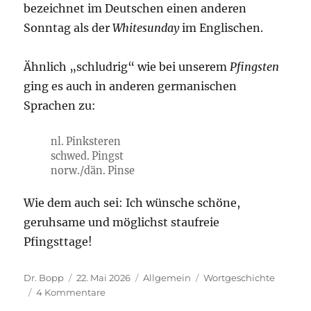
bezeichnet im Deutschen einen anderen
Sonntag als der
Whitesunday
im Englischen.
Ähnlich „schludrig“ wie bei unserem
Pfingsten
ging es auch in anderen germanischen
Sprachen zu:
nl. Pinksteren
schwed. Pingst
norw./dän. Pinse
Wie dem auch sei: Ich wünsche schöne,
geruhsame und möglichst staufreie
Pfingsttage!
Autor
Veröffentlicht
Kategorien
Schlagwörter
Dr. Bopp
22. Mai 2026
Allgemein
Wortgeschichte
am
zu
4 Kommentare
Pfingsten,