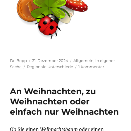
Autor
Veröffentlicht
Kategorien
Dr. Bopp
31. Dezember 2024
Allgemein
,
In eigener
Schlagwörter
am
zu
Sache
Regionale Unterschiede
1 Kommentar
Prosit
Neujahr,
ein
An Weihnachten, zu
frohes
neues
Weihnachten oder
Jahr,
einfach nur Weihnachten
es
guets
Neus!
Ob Sie einen
Weihnachtsbaum
oder einen