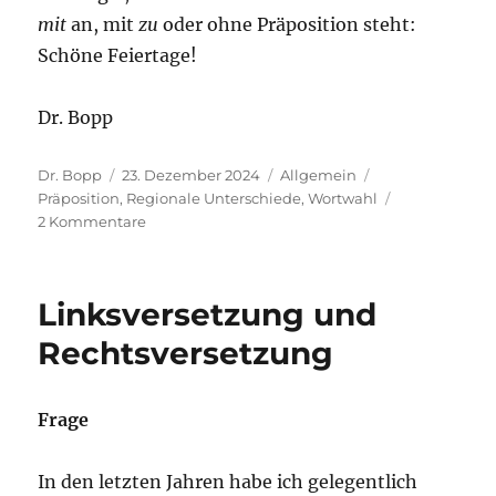
mit
an, mit
zu
oder ohne Präposition steht:
Schöne Feiertage!
Dr. Bopp
Autor
Veröffentlicht
Kategorien
Schlagwörter
Dr. Bopp
23. Dezember 2024
Allgemein
am
Präposition
,
Regionale Unterschiede
,
Wortwahl
zu
2 Kommentare
An
Weihnachten,
zu
Linksversetzung und
Weihnachten
oder
Rechtsversetzung
einfach
nur
Weihnachten
Frage
In den letzten Jahren habe ich gelegentlich