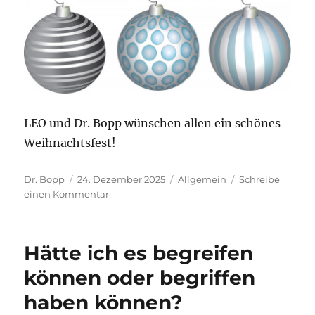
LEO und Dr. Bopp wünschen allen ein schönes
Weihnachtsfest!
Autor
Veröffentlicht
Kategorien
Dr. Bopp
24. Dezember 2025
Allgemein
Schreibe
am
zu
einen Kommentar
Weihnachten
2025
Hätte ich es begreifen
können oder begriffen
haben können?