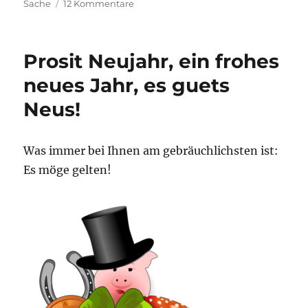
am
zu
Sache
12 Kommentare
Dr.
Bopp
ist
Prosit Neujahr, ein frohes
auf
den
neues Jahr, es guets
Kopf
Neus!
gefallen
Was immer bei Ihnen am gebräuchlichsten ist:
Es möge gelten!