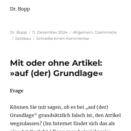
Dr. Bopp
Autor
Veröffentlicht
Kategorien
Dr. Bopp
11. Dezember 2024
Allgemein
,
Grammatik
Schlagwörter
am
zu
Satzbau
Schreibe einen Kommentar
Linksversetzung
und
Rechtsversetzung
Mit oder ohne Artikel:
»auf (der) Grundlage«
Frage
Können Sie mir sagen, ob es bei „auf (der)
Grundlage“ grundsätzlich falsch ist, den Artikel
wegzulassen? (Im Internet findet sich das als