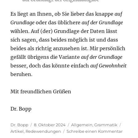
Es liegt an Ihnen, ob Sie lieber das knappe
auf
Grundlage
oder das üblichere
auf der Grundlage
wählen. Auf (der) Grundlage der Daten lässt
sich sagen, dass beides möglich ist und dass
beides als richtig anzusehen ist. Mir persönlich
gefällt übrigens die Variante
auf der Grundlage
besser, doch das könnte einfach
auf Gewohnheit
beruhen.
Mit freundlichen Grüßen
Dr. Bopp
Autor
Veröffentlicht
Kategorien
Schlag
Dr. Bopp
8. Oktober 2024
Allgemein
,
Grammatik
am
zu
Artikel
,
Redewendungen
Schreibe einen Kommentar
Mit