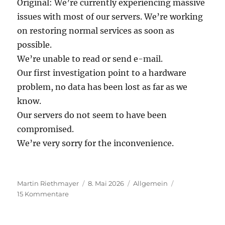
Original: We’re currently experiencing massive
issues with most of our servers. We’re working
on restoring normal services as soon as
possible.
We’re unable to read or send e-mail.
Our first investigation point to a hardware
problem, no data has been lost as far as we
know.
Our servers do not seem to have been
compromised.
We’re very sorry for the inconvenience.
Autor
Veröffentlicht
Kategorien
Martin Riethmayer
8. Mai 2026
Allgemein
zu
am
15 Kommentare
LEO
is