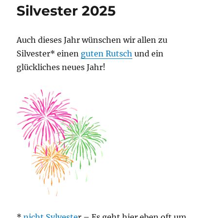
down
Silvester 2025
Auch dieses Jahr wünschen wir allen zu
Silvester* einen
guten Rutsch
und ein
glückliches neues Jahr!
*
nicht Sylveste
r – Es geht hier eben oft um