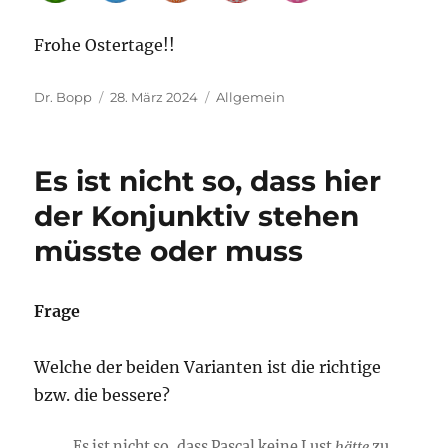
Frohe Ostertage!!
Autor
Veröffentlicht
Kategorien
Dr. Bopp
28. März 2024
Allgemein
am
Es ist nicht so, dass hier
der Konjunktiv stehen
müsste oder muss
Frage
Welche der beiden Varianten ist die richtige
bzw. die bessere?
Es ist nicht so, dass Pascal keine Lust
hätte
zu