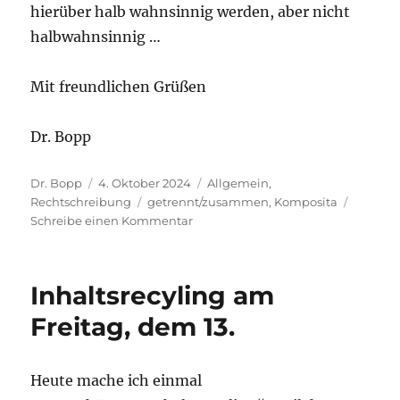
hierüber halb wahnsinnig werden, aber nicht
halbwahnsinnig …
Mit freundlichen Grüßen
Dr. Bopp
Autor
Veröffentlicht
Kategorien
Dr. Bopp
4. Oktober 2024
Allgemein
,
am
Schlagwörter
Rechtschreibung
getrennt/zusammen
,
Komposita
zu
Schreibe einen Kommentar
Eine
halb
wahre
Inhaltsrecyling am
Geschichte
oder
Freitag, dem 13.
eine
halbwahre
Geschichte?
Heute mache ich einmal