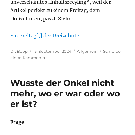
unverschämtes„Inhaltsrecyling“, weil der
Artikel perfekt zu einem Freitag, dem
Dreizehnten, passt. Siehe:
Ein Freitag[,] der Dreizehnte
Autor
Veröffentlicht
Kategorien
Dr. Bopp
13. September 2024
Allgemein
Schreibe
am
zu
einen Kommentar
Inhaltsrecyling
am
Freitag,
Wusste der Onkel nicht
dem
13.
mehr, wo er war oder wo
er ist?
Frage