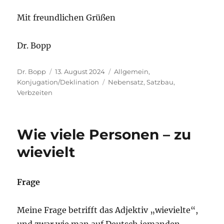
Mit freundlichen Grüßen
Dr. Bopp
Autor
Veröffentlicht
Kategorien
Dr. Bopp
13. August 2024
Allgemein
,
am
Schlagwörter
Konjugation/Deklination
Nebensatz
,
Satzbau
,
Verbzeiten
Wie viele Personen – zu
wievielt
Frage
Meine Frage betrifft das Adjektiv „wievielte“,