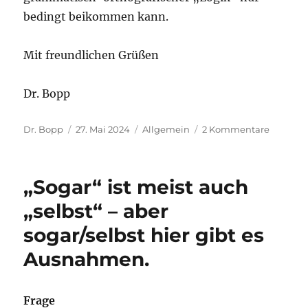
bedingt beikommen kann.
Mit freundlichen Grüßen
Dr. Bopp
Autor
Veröffentlicht
Kategorien
zu
Dr. Bopp
27. Mai 2024
Allgemein
2 Kommentare
am
Bei
zweimal
täglich
„Sogar“ ist meist auch
Zähnepu
„selbst“ – aber
sogar/selbst hier gibt es
Ausnahmen.
Frage