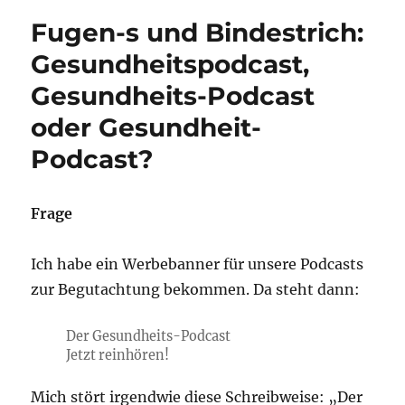
nicht
Fugen-s und Bindestrich:
so,
dass
Gesundheitspodcast,
hier
Gesundheits-Podcast
der
Konjunktiv
oder Gesundheit-
stehen
müsste
Podcast?
oder
muss
Frage
Ich habe ein Werbebanner für unsere Podcasts
zur Begutachtung bekommen. Da steht dann:
Der Gesundheits-Podcast
Jetzt reinhören!
Mich stört irgendwie diese Schreibweise: „Der