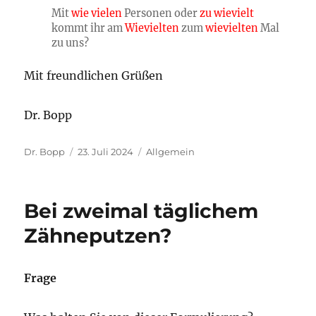
Mit
wie vielen
Personen oder
zu wievielt
kommt ihr am
Wievielten
zum
wievielten
Mal
zu uns?
Mit freundlichen Grüßen
Dr. Bopp
Autor
Veröffentlicht
Kategorien
Dr. Bopp
23. Juli 2024
Allgemein
am
Bei zweimal täglichem
Zähneputzen?
Frage