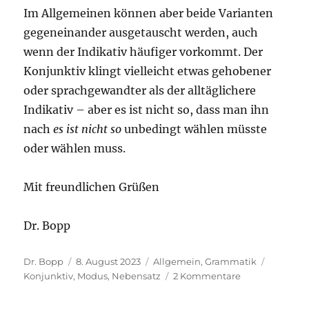
Im Allgemeinen können aber beide Varianten
gegeneinander ausgetauscht werden, auch
wenn der Indikativ häufiger vorkommt. Der
Konjunktiv klingt vielleicht etwas gehobener
oder sprachgewandter als der alltäglichere
Indikativ – aber es ist nicht so, dass man ihn
nach
es ist nicht so
unbedingt wählen müsste
oder wählen muss.
Mit freundlichen Grüßen
Dr. Bopp
Autor
Veröffentlicht
Kategorien
Schlagwö
Dr. Bopp
8. August 2023
Allgemein
,
Grammatik
am
zu
Konjunktiv
,
Modus
,
Nebensatz
2 Kommentare
Es
ist