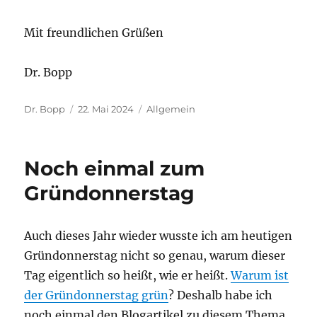
Mit freundlichen Grüßen
Dr. Bopp
Autor
Veröffentlicht
Kategorien
Dr. Bopp
22. Mai 2024
Allgemein
am
Noch einmal zum
Gründonnerstag
Auch dieses Jahr wieder wusste ich am heutigen
Gründonnerstag nicht so genau, warum dieser
Tag eigentlich so heißt, wie er heißt.
Warum ist
der Gründonnerstag grün
? Deshalb habe ich
noch einmal den Blogartikel zu diesem Thema