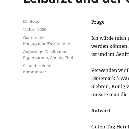
Autor
Dr. Bopp
Frage
Veröffentlicht
12. Juni 2026
am
Kategorien
Grammatik
,
Ich würde mich g
Konjugation/Deklination
werden können, 
Schlagwörter
Apposition
,
Deklination
,
ist und im Geniti
Eigennamen
,
Genitiv
,
Titel
Schreibe einen
Verwenden wir Be
zu
Kommentar
Christian
Dänemark“. Wäre 
VII.
Siebten, König 
von
müsste man die 
Dänemark,
sein
Leibarzt
Antwort
und
der
Genitiv
Guten Tag Herr B