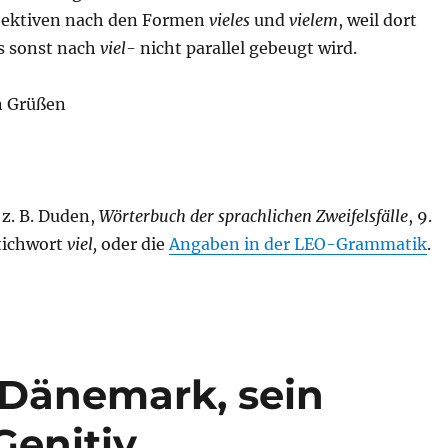
djektiven nach den Formen
vieles
und
vielem
, weil dort
ls sonst nach
viel-
nicht parallel gebeugt wird.
n Grüßen
 z. B. Duden,
Wörterbuch der sprachlichen Zweifelsfälle
, 9.
Stichwort
viel,
oder die
Angaben in der LEO-Grammatik
.
n Dänemark, sein
Genitiv