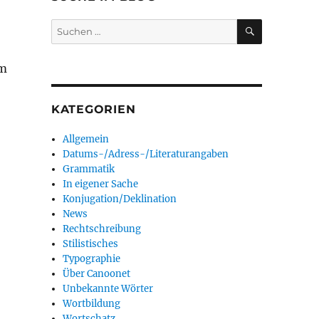
SUCHEN
Suchen
nach:
em
KATEGORIEN
Allgemein
Datums-/Adress-/Literaturangaben
Grammatik
In eigener Sache
Konjugation/Deklination
News
Rechtschreibung
Stilistisches
Typographie
Über Canoonet
Unbekannte Wörter
Wortbildung
Wortschatz