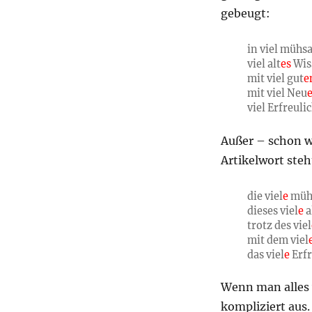
gebeugt:
in viel mühs
viel alt
es
Wis
mit viel gut
e
mit viel Neu
viel Erfreuli
Außer – schon w
Artikelwort ste
die viel
e
müh
dieses viel
e
a
trotz des viel
mit dem viel
das viel
e
Erfr
Wenn man alles w
kompliziert aus.