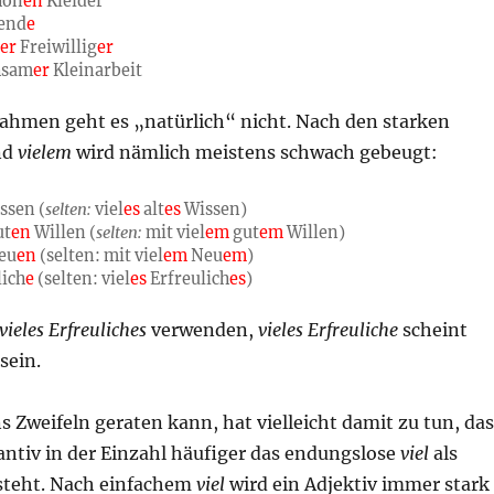
hön
en
Kleider
end
e
l
er
Freiwillig
er
sam
er
Kleinarbeit
hmen geht es „natürlich“ nicht. Nach den starken
nd
vielem
wird nämlich meistens schwach gebeugt:
ssen (
selten:
viel
es
alt
es
Wissen)
ut
en
Willen (
selten:
mit viel
em
gut
em
Willen)
eu
en
(selten: mit viel
em
Neu
em
)
lich
e
(selten: viel
es
Erfreulich
es
)
vieles Erfreuliches
verwenden,
vieles Erfreuliche
scheint
sein.
s Zweifeln geraten kann, hat vielleicht damit zu tun, das
antiv in der Einzahl häufiger das endungslose
viel
als
teht. Nach einfachem
viel
wird ein Adjektiv immer stark