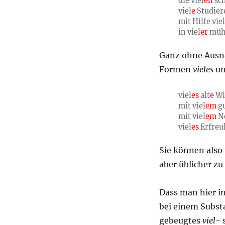
die viel
en
sc
viel
e
Studier
mit Hilfe vie
in viel
er
müh
Ganz ohne Ausna
Formen
vieles
u
viel
es
alt
e
Wi
mit viel
em
g
mit viel
em
N
viel
es
Erfreu
Sie können also
aber üblicher zu 
Dass man hier in
bei einem Subst
gebeugtes
viel-
s