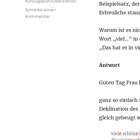
Konjugation/Deklination
Beispielsatz, de
Schreibe einen
Erfreuliche stan
zu
Kommentar
Vieles
Erfreuliche(s):
Warum ist es nic
Wie
Wort „viel…“ in 
man
„Das hat er in v
ein
(substantiviertes)
Adjektiv
Antwort
nach
viel…
beugt
Guten Tag Frau 
ganz so einfach 
Deklination des 
gleich gebeugt 
viel
e
schön
e