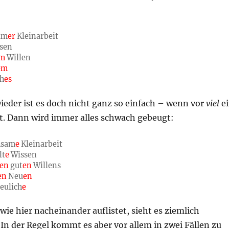
am
er
Kleinarbeit
sen
m
Willen
em
ch
es
ieder ist es doch nicht ganz so einfach – wenn vor
viel
e
ht. Dann wird immer alles schwach gebeugt:
sam
e
Kleinarbeit
lt
e
Wissen
en
gut
en
Willens
en
Neu
en
eulich
e
ie hier nacheinander auflistet, sieht es ziemlich
 In der Regel kommt es aber vor allem in zwei Fällen zu