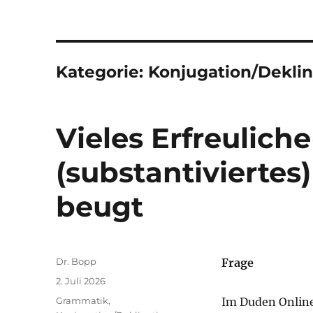
Kategorie:
Konjugation/Deklin
Vieles Erfreulich
(substantiviertes
beugt
Autor
Dr. Bopp
Frage
Veröffentlicht
2. Juli 2026
am
Kategorien
Grammatik
,
Im Duden Online