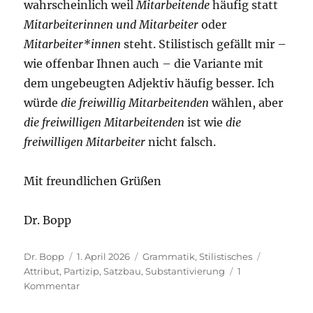
wahrscheinlich weil
Mitarbeitende
häufig statt
Mitarbeiterinnen und Mitarbeiter
oder
Mitarbeiter*innen
steht. Stilistisch gefällt mir –
wie offenbar Ihnen auch – die Variante mit
dem ungebeugten Adjektiv häufig besser. Ich
würde
die freiwillig Mitarbeitenden
wählen, aber
die freiwilligen Mitarbeitenden
ist wie
die
freiwilligen Mitarbeiter
nicht falsch.
Mit freundlichen Grüßen
Dr. Bopp
Autor
Veröffentlicht
Kategorien
Schlagwör
Dr. Bopp
1. April 2026
Grammatik
,
Stilistisches
am
Attribut
,
Partizip
,
Satzbau
,
Substantivierung
1
zu
Kommentar
Freiwillig