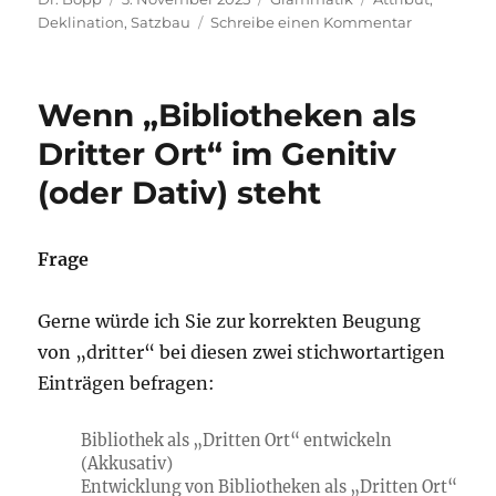
am
zu
Deklination
,
Satzbau
Schreibe einen Kommentar
Gebeugtes
„wert“:
ein
Wenn „Bibliotheken als
20 000
Euro
Dritter Ort“ im Genitiv
wertes
(oder Dativ) steht
Gebäude?
Frage
Gerne würde ich Sie zur korrekten Beugung
von „dritter“ bei diesen zwei stichwortartigen
Einträgen befragen:
Bibliothek als „Dritten Ort“ entwickeln
(Akkusativ)
Entwicklung von Bibliotheken als „Dritten Ort“