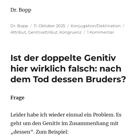
Dr. Bopp
Autor
Veröffentlicht
Kategorien
Schl
Dr. Bopp
11. Oktober 2025
Konjugation/Deklination
am
zu
Attribut
,
Genitivattribut
,
Kongruenz
1 Kommentar
Wenn
„Bibliothe
als
Ist der doppelte Genitiv
Dritter
Ort“
hier wirklich falsch: nach
im
dem Tod dessen Bruders?
Genitiv
(oder
Dativ)
steht
Frage
Leider habe ich wieder einmal ein Problem. Es
geht um den Genitiv im Zusammenhang mit
„dessen“. Zum Beispiel: