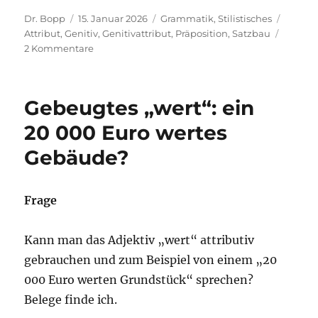
Autor
Veröffentlicht
Kategorien
Schlag
Dr. Bopp
15. Januar 2026
Grammatik
,
Stilistisches
am
Attribut
,
Genitiv
,
Genitivattribut
,
Präposition
,
Satzbau
zu
2 Kommentare
Verständnis
einer
Sache,
Gebeugtes „wert“: ein
Verständnis
von
20 000 Euro wertes
einer
Gebäude?
Sache,
Verständnis
für
eine
Frage
Sache
Kann man das Adjektiv „wert“ attributiv
gebrauchen und zum Beispiel von einem „20
000 Euro werten Grundstück“ sprechen?
Belege finde ich.