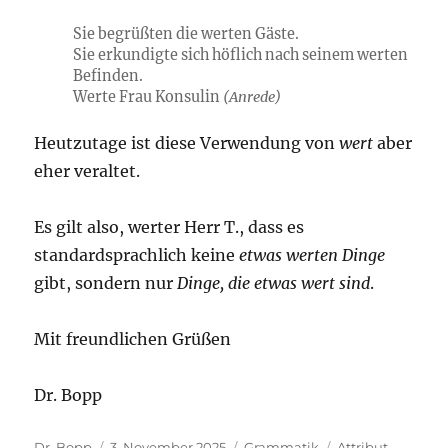
Sie begrüßten die werten Gäste.
Sie erkundigte sich höflich nach seinem werten
Befinden.
Werte Frau Konsulin
(Anrede)
Heutzutage ist diese Verwendung von
wert
aber
eher veraltet.
Es gilt also, werter Herr T., dass es
standardsprachlich keine
etwas werten Dinge
gibt, sondern nur
Dinge, die etwas wert sind
.
Mit freundlichen Grüßen
Dr. Bopp
Autor
Veröffentlicht
Kategorien
Schlagwörter
Dr. Bopp
3. November 2025
Grammatik
Attribut
,