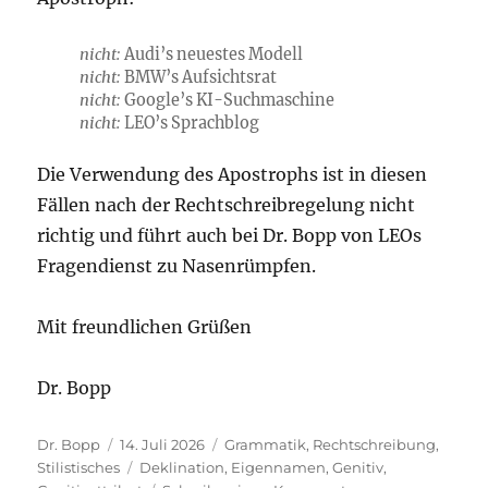
nicht:
Audi’s neuestes Modell
nicht:
BMW’s Aufsichtsrat
nicht:
Google’s KI-Suchmaschine
nicht:
LEO’s Sprachblog
Die Verwendung des Apostrophs ist in diesen
Fällen nach der Rechtschreibregelung nicht
richtig und führt auch bei Dr. Bopp von LEOs
Fragendienst zu Nasenrümpfen.
Mit freundlichen Grüßen
Dr. Bopp
Autor
Veröffentlicht
Kategorien
Dr. Bopp
14. Juli 2026
Grammatik
,
Rechtschreibung
,
am
Schlagwörter
Stilistisches
Deklination
,
Eigennamen
,
Genitiv
,