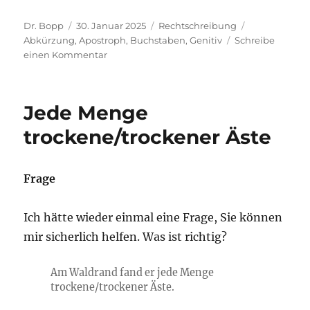
Autor
Veröffentlicht
Kategorien
Schlagwörter
Dr. Bopp
30. Januar 2025
Rechtschreibung
am
Abkürzung
,
Apostroph
,
Buchstaben
,
Genitiv
Schreibe
zu
einen Kommentar
Buchstaben
im
Genitiv:
Jede Menge
A’s
Haus,
trockene/trockener Äste
As
Haus
oder
Frage
das
Haus
von
Ich hätte wieder einmal eine Frage, Sie können
A?
mir sicherlich helfen. Was ist richtig?
Am Waldrand fand er jede Menge
trockene/trockener Äste.