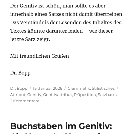
Der Genitiv ist schön, man sollte es aber
innerhalb eines Satzes nicht damit übertreiben.
Das Verständnis der Lesenden des Inhaltes des
Textes könnte darunter leiden – wie dieser
letzte Satz zeigt.
Mit freundlichen Grüßen
Dr. Bopp
Autor
Veröffentlicht
Kategorien
Schlag
Dr. Bopp
15. Januar 2026
Grammatik
,
Stilistisches
am
Attribut
,
Genitiv
,
Genitivattribut
,
Präposition
,
Satzbau
zu
2 Kommentare
Verständnis
einer
Sache,
Buchstaben im Genitiv:
Verständnis
von