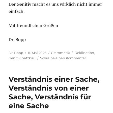
Der Genitiv macht es uns wirklich nicht immer
einfach.
Mit freundlichen Grüßen
Dr. Bopp
Autor
Veröffentlicht
Kategorien
Schlagwörter
Dr. Bopp
11. Mai 2026
Grammatik
Deklination
,
am
zu
Genitiv
,
Satzbau
Schreibe einen Kommentar
Der
Fall
nach
Verständnis einer Sache,
„wie“:
„der
Verständnis von einer
Einsatz
Sache, Verständnis für
eigener
Ressourcen
eine Sache
wie
Räume[n]“