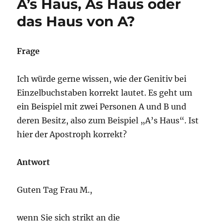
A’s Haus, As Haus oder
einer
das Haus von A?
Sache,
Verständnis
für
eine
Frage
Sache
Ich würde gerne wissen, wie der Genitiv bei
Einzelbuchstaben korrekt lautet. Es geht um
ein Beispiel mit zwei Personen A und B und
deren Besitz, also zum Beispiel „A’s Haus“. Ist
hier der Apostroph korrekt?
Antwort
Guten Tag Frau M.,
wenn Sie sich strikt an die