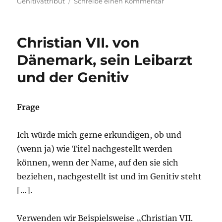
zu
Genitivattribut
Schreibe einen Kommentar
LEOs
Sprachblog
zeigt
Christian VII. von
es:
Vorangestellte
Dänemark, sein Leibarzt
Firmen-
und der Genitiv
und
Markennamen
im
Genitiv
Frage
Ich würde mich gerne erkundigen, ob und
(wenn ja) wie Titel nachgestellt werden
können, wenn der Name, auf den sie sich
beziehen, nachgestellt ist und im Genitiv steht
[…].
Verwenden wir Beispielsweise „Christian VII.