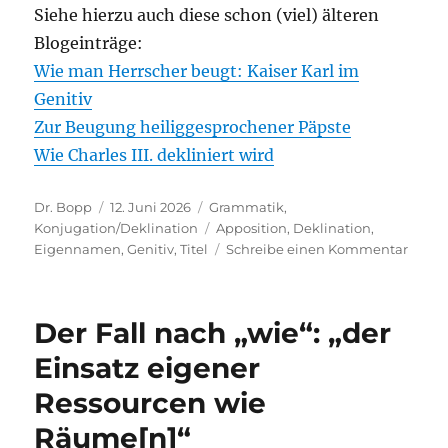
Siehe hierzu auch diese schon (viel) älteren
Blogeinträge:
Wie man Herrscher beugt: Kaiser Karl im
Genitiv
Zur Beugung heiliggesprochener Päpste
Wie Charles III. dekliniert wird
Autor
Veröffentlicht
Kategorien
Dr. Bopp
12. Juni 2026
Grammatik
,
am
Schlagwörter
Konjugation/Deklination
Apposition
,
Deklination
,
zu
Eigennamen
,
Genitiv
,
Titel
Schreibe einen Kommentar
Christ
VII.
von
Der Fall nach „wie“: „der
Däne
sein
Einsatz eigener
Leibar
Ressourcen wie
und
der
Räume[n]“
Geniti