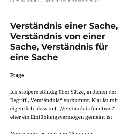
zu
Genitivattribut
Schreibe einen Kommentar
LEOs
Sprachblog
zeigt
Verständnis einer Sache,
es:
Vorangestellte
Verständnis von einer
Firmen-
Sache, Verständnis für
und
Markennamen
eine Sache
im
Genitiv
Frage
Ich stolpere ständig über Sätze, in denen der
Begriff „Verständnis“ vorkommt. Klar ist mir
eigentlich, dass mit „Verständnis für etwas“
eher ein Einfühlungsvermögen gemeint ist.
Nun scheint es aber gemäß meiner