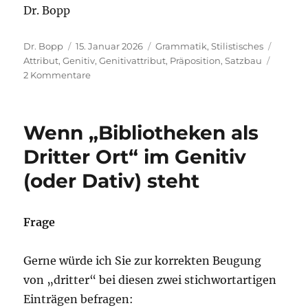
Dr. Bopp
Autor
Veröffentlicht
Kategorien
Schlag
Dr. Bopp
15. Januar 2026
Grammatik
,
Stilistisches
am
Attribut
,
Genitiv
,
Genitivattribut
,
Präposition
,
Satzbau
zu
2 Kommentare
Verständnis
einer
Sache,
Wenn „Bibliotheken als
Verständnis
von
Dritter Ort“ im Genitiv
einer
(oder Dativ) steht
Sache,
Verständnis
für
eine
Frage
Sache
Gerne würde ich Sie zur korrekten Beugung
von „dritter“ bei diesen zwei stichwortartigen
Einträgen befragen: