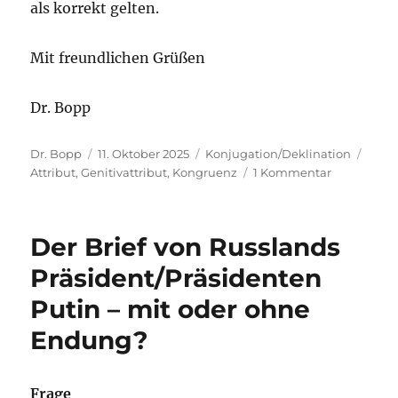
als korrekt gelten.
Mit freundlichen Grüßen
Dr. Bopp
Autor
Veröffentlicht
Kategorien
Schl
Dr. Bopp
11. Oktober 2025
Konjugation/Deklination
am
zu
Attribut
,
Genitivattribut
,
Kongruenz
1 Kommentar
Wenn
„Bibliothe
als
Der Brief von Russlands
Dritter
Ort“
Präsident/Präsidenten
im
Putin – mit oder ohne
Genitiv
(oder
Endung?
Dativ)
steht
Frage