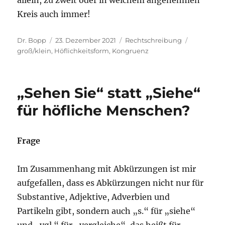
Kreis auch immer!
Autor
Veröffentlicht
Kategorien
Schlagwör
Dr. Bopp
23. Dezember 2021
Rechtschreibung
am
groß/klein
,
Höflichkeitsform
,
Kongruenz
„Sehen Sie“ statt „Siehe“
für höfliche Menschen?
Frage
Im Zusammenhang mit Abkürzungen ist mir
aufgefallen, dass es Abkürzungen nicht nur für
Substantive, Adjektive, Adverbien und
Partikeln gibt, sondern auch „s.“ für „siehe“
und „vgl.“ für „vergleiche“, das heißt für