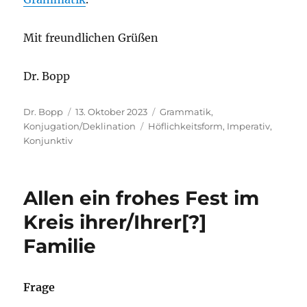
Mit freundlichen Grüßen
Dr. Bopp
Autor
Veröffentlicht
Kategorien
Dr. Bopp
13. Oktober 2023
Grammatik
,
am
Schlagwörter
Konjugation/Deklination
Höflichkeitsform
,
Imperativ
,
Konjunktiv
Allen ein frohes Fest im
Kreis ihrer/Ihrer[?]
Familie
Frage