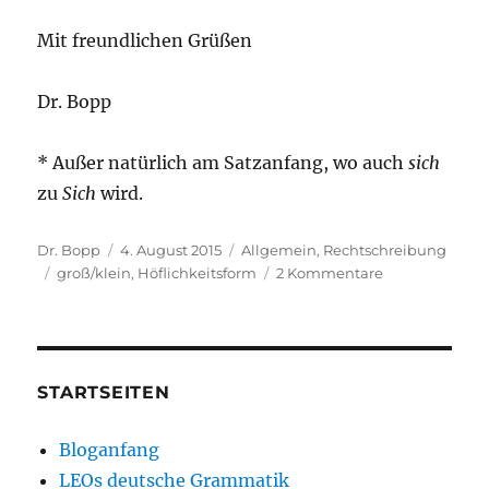
Mit freundlichen Grüßen
Dr. Bopp
* Außer natürlich am Satzanfang, wo auch
sich
zu
Sich
wird.
Autor
Veröffentlicht
Kategorien
Dr. Bopp
4. August 2015
Allgemein
,
Rechtschreibung
Schlagwörter
am
zu
groß/klein
,
Höflichkeitsform
2 Kommentare
Warum
bleibt
»sich«
immer
klein?
STARTSEITEN
Bloganfang
LEOs deutsche Grammatik