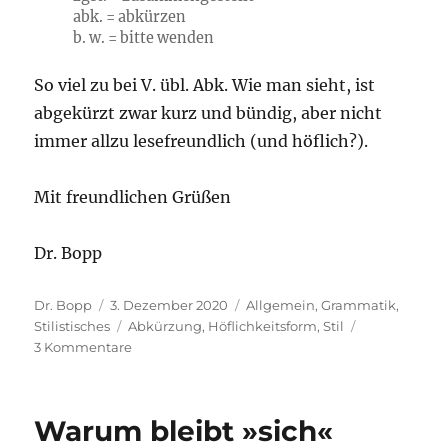
abk. = abkürzen
b. w. = bitte wenden
So viel zu bei V. übl. Abk. Wie man sieht, ist
abgekürzt zwar kurz und bündig, aber nicht
immer allzu lesefreundlich (und höflich?).
Mit freundlichen Grüßen
Dr. Bopp
Autor
Veröffentlicht
Kategorien
Dr. Bopp
3. Dezember 2020
Allgemein
,
Grammatik
,
am
Schlagwörter
Stilistisches
Abkürzung
,
Höflichkeitsform
,
Stil
zu
3 Kommentare
„Sehen
Sie“
statt
Warum bleibt »sich«
„Siehe“