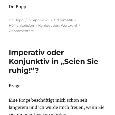
Dr. Bopp
Autor
Veröffentlicht
Kategorien
Schlagwörter
Dr. Bopp
17. April 2025
Grammatik
am
Höflichkeitsform
,
Konjugation
,
Wortwahl
zu
2 Kommentare
Das
höfliche
„Sie“
Imperativ oder
für
eine
Konjunktiv in „Seien Sie
und
ruhig!“?
für
mehrere
Personen
Frage
Eine Frage beschäftigt mich schon seit
längerem und ich würde mich freuen, wenn Sie
sie mir beantworten würden.