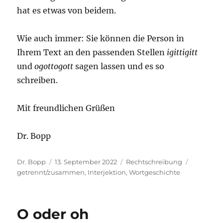
hat es etwas von beidem.
Wie auch immer: Sie können die Person in
Ihrem Text an den passenden Stellen
igittigitt
und
ogottogott
sagen lassen und es so
schreiben.
Mit freundlichen Grüßen
Dr. Bopp
Autor
Veröffentlicht
Kategorien
Schlagwö
Dr. Bopp
13. September 2022
Rechtschreibung
am
getrennt/zusammen
,
Interjektion
,
Wortgeschichte
O oder oh