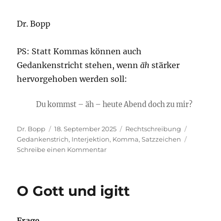
Dr. Bopp
PS: Statt Kommas können auch
Gedankenstricht stehen, wenn
äh
stärker
hervorgehoben werden soll:
Du kommst – äh – heute Abend doch zu mir?
Autor
Veröffentlicht
Kategorien
Schlagwö
Dr. Bopp
18. September 2025
Rechtschreibung
am
Gedankenstrich
,
Interjektion
,
Komma
,
Satzzeichen
zu
Schreibe einen Kommentar
„Äh“
steht,
äh,
O Gott und igitt
immer
mit
Komma(s)
Frage