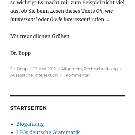
so wichtig: Es macht mir zum Beispiel nicht viel
aus, ob Sie beim Lesen dieses Texts
Oh, wie
interessant!
oder
O wie interessant!
rufen …
Mit freundlichen Grüßen
Dr. Bopp
Autor
Veröffentlicht
Kategorien
Schla
Dr. Bopp
25. Mai 2012
Allgemein
,
Rechtschreibung
am
zu
Aussprache
,
Interjektion
1 Kommentar
O
oder
oh
STARTSEITEN
Bloganfang
LEOs deutsche Grammatik