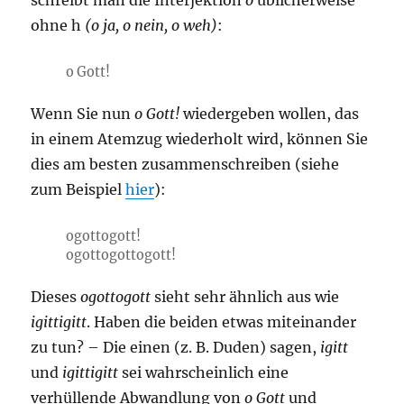
ohne h
(o ja, o nein, o weh)
:
o Gott!
Wenn Sie nun
o Gott!
wiedergeben wollen, das
in einem Atemzug wiederholt wird, können Sie
dies am besten zusammenschreiben (siehe
zum Beispiel
hier
):
ogottogott!
ogottogottogott!
Dieses
ogottogott
sieht sehr ähnlich aus wie
igittigitt
. Haben die beiden etwas miteinander
zu tun? – Die einen (z. B. Duden) sagen,
igitt
und
igittigitt
sei wahrscheinlich eine
verhüllende Abwandlung von
o Gott
und