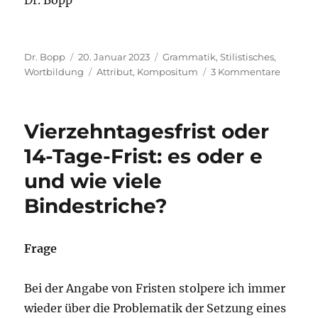
Autor
Veröffentlicht
Kategorien
Dr. Bopp
20. Januar 2023
Grammatik
,
Stilistisches
,
am
Schlagwörter
zu
Wortbildung
Attribut
,
Kompositum
3 Kommentare
Ist
„ein
gewaltt
Vierzehntagesfrist oder
Gottesbi
gramma
14-Tage-Frist: es oder e
korrekt
und wie viele
Bindestriche?
Frage
Bei der Angabe von Fristen stolpere ich immer
wieder über die Problematik der Setzung eines