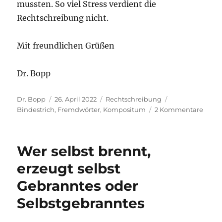
mussten. So viel Stress verdient die
Rechtschreibung nicht.
Mit freundlichen Grüßen
Dr. Bopp
Autor
Veröffentlicht
Kategorien
Schlagwörter
Dr. Bopp
26. April 2022
Rechtschreibung
am
zu
Bindestrich
,
Fremdwörter
,
Kompositum
2 Kommentare
Acetyl
haltig
acetyl
Wer selbst brennt,
oder
mit
erzeugt selbst
Acetyl
Gebranntes oder
Selbstgebranntes