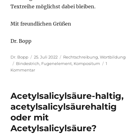
Textreihe möglichst dabei bleiben.
Mit freundlichen Grüßen
Dr. Bopp
Autor
Veröffentlicht
Kategorien
Dr. Bopp
25. Juli 2022
Rechtschreibung
,
Wortbildung
Schlagwörter
am
Bindestrich
,
Fugenelement
,
Kompositum
1
zu
Kommentar
Vierzehntagesfrist
oder
14-
Acetylsalicylsäure-haltig,
Tage-
Frist:
acetylsalicylsäurehaltig
es
oder mit
oder
e
Acetylsalicylsäure?
und
wie