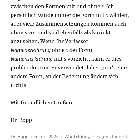
zwischen den Formen mit und ohne
s
. Ich
persönlich würde immer die Form mit
s
wählen,
aber viele Zusammensetzungen kommen auch
ohne
s
vor und sind ebenfalls als korrekt
anzusehen. Wenn Ihr Verfasser
Namenerklärung
ohne
s
der Form
Namenserklärung
mit
s
vorzieht, kann er dies
problemlos tun. Er verwendet dabei „nur“ eine
andere Form, an der Bedeutung ändert sich
nichts.
Mit freundlichen Grüßen
Dr. Bopp
Autor
Veröffentlicht
Kategorien
Schlagwörter
Dr. Bopp
6. Juni 2024
Wortbildung
Fugenelement
,