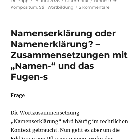
Autor
Veröffentlicht
Kategorien
Schlagwörter
Dr. Bopp
18. Juni 2026
Grammatik
Bindestrich
,
am
zu
Kompositum
,
Stil
,
Wortbildung
2 Kommentare
Zusammenges
Wortungetüm
Namenserklärung oder
Namenerklärung? –
Zusammensetzungen mit
„Namen-“ und das
Fugen-s
Frage
Die Wortzusammensetzung
„Namenserklärung“ wird häufig im rechtlichen
Kontext gebraucht. Nun geht es aber um die
Erklärung von Pflanzennamen, wofür der