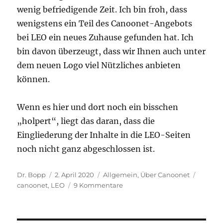
wenig befriedigende Zeit. Ich bin froh, dass
wenigstens ein Teil des Canoonet-Angebots
bei LEO ein neues Zuhause gefunden hat. Ich
bin davon überzeugt, dass wir Ihnen auch unter
dem neuen Logo viel Nützliches anbieten
können.
Wenn es hier und dort noch ein bisschen
„holpert“, liegt das daran, dass die
Eingliederung der Inhalte in die LEO-Seiten
noch nicht ganz abgeschlossen ist.
Autor
Veröffentlicht
Kategorien
Schlag
Dr. Bopp
2. April 2020
Allgemein
,
Über Canoonet
am
zu
canoonet
,
LEO
9 Kommentare
Canoonet-
Grammatik
wird