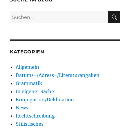
SU
Suchen
nach:
KATEGORIEN
Allgemein
Datums-/Adress-/Literaturangaben
Grammatik
In eigener Sache
Konjugation/Deklination
News
Rechtschreibung
Stilistisches