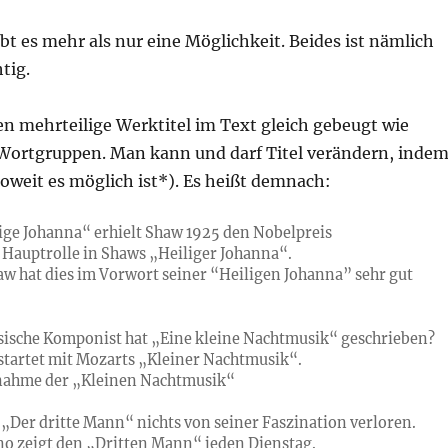
bt es mehr als nur eine Möglichkeit. Beides ist nämlich
tig.
n mehrteilige Werktitel im Text gleich gebeugt wie
ortgruppen. Man kann und darf Titel verändern, inde
oweit es möglich ist*). Es heißt demnach:
lige Johanna“ erhielt Shaw 1925 den Nobelpreis
e Hauptrolle in Shaws „Heiliger Johanna“.
w hat dies im Vorwort seiner “Heiligen Johanna” sehr gut
sische Komponist hat „Eine kleine Nachtmusik“ geschrieben?
startet mit Mozarts „Kleiner Nachtmusik“.
nahme der „Kleinen Nachtmusik“
t „Der dritte Mann“ nichts von seiner Faszination verloren.
o zeigt den „Dritten Mann“ jeden Dienstag.