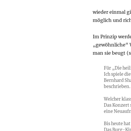
wieder einmal gi
möglich und rich
Im Prinzip werde
„gewöhnliche“ W
man sie beugt (s
Für „Die hei
Ich spiele di
Bernhard Sha
beschrieben.
Welcher klas
Das Konzert 
eine Neuauf
Bis heute ha
Das Burg-Kin