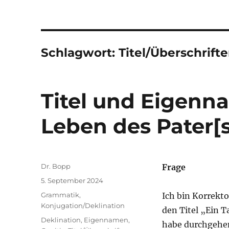
Schlagwort:
Titel/Überschrift
Titel und Eigenna
Leben des Pater[s
Autor
Dr. Bopp
Frage
Veröffentlicht
5. September 2024
am
Kategorien
Grammatik
,
Ich bin Korrekt
Konjugation/Deklination
den Titel „Ein T
Schlagwörter
Deklination
,
Eigennamen
,
habe durchgehen 