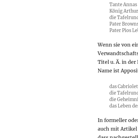
Tante Annas 
König Arthur
die Tafelrun
Pater Brown
Pater Pios L
Wenn sie von ei
Verwandtschaft
Titel u. Ä. in d
Name ist Apposi
das Cabriole
die Tafelrun
die Geheimni
das Leben de
In formeller od
auch mit Artikel
dass nachgestel