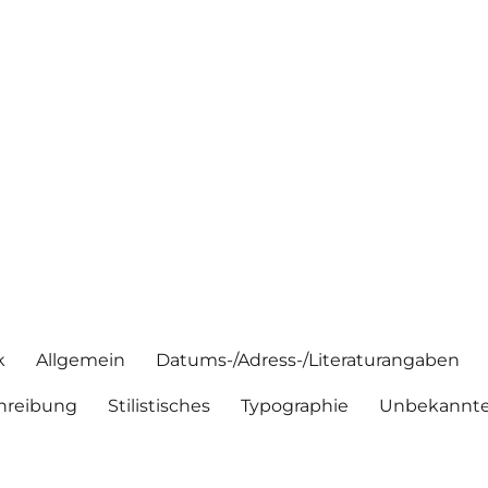
k
Allgemein
Datums-/Adress-/Literaturangaben
hreibung
Stilistisches
Typographie
Unbekannte