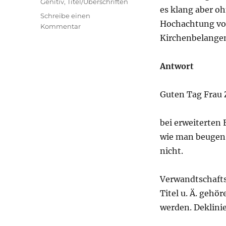
Genitiv
,
Titel/Überschriften
es klang aber oh
Schreibe einen
Hochachtung vor
zu
Kommentar
Titel
Kirchenbelange
und
Eigenname
Antwort
im
Genitiv:
im
Guten Tag Frau Z
Leben
des
Pater[s]
bei erweiterten 
Pio
wie man beugen s
nicht.
Verwandtschaft
Titel u. Ä. geh
werden. Deklini