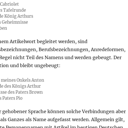
Cabriolet
s Tafelrunde
de König Arthurs
s Geheimnisse
eben
nem Artikelwort begleitet werden, sind
sbezeichnungen, Berufsbezeichnungen, Anredeformen,
er Regel nicht Teil des Namens und werden gebeugt. Der
tion und bleibt ungebeugt:
t meines Onkels Anton
de des Königs Arthur
sse des Paters Brown
s Paters Pio
er gehobener Sprache können solche Verbindungen aber
 als Ganzes als Name aufgefasst werden. Allgemein gilt,
lte Personennamen mit Artikel im heutigen Deutschen