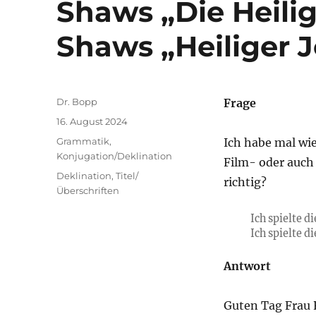
Shaws „Die Heilig
Shaws „Heiliger 
Autor
Dr. Bopp
Frage
Veröffentlicht
16. August 2024
am
Kategorien
Grammatik
,
Ich habe mal wie
Konjugation/Deklination
Film- oder auch 
Schlagwörter
Deklination
,
Titel/
richtig?
Überschriften
Ich spielte 
Ich spielte 
Antwort
Guten Tag Frau R