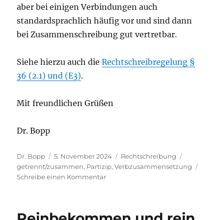
aber bei einigen Verbindungen auch
standardsprachlich häufig vor und sind dann
bei Zusammenschreibung gut vertretbar.
Siehe hierzu auch die
Rechtschreibregelung §
36 (2.1) und (E3)
.
Mit freundlichen Grüßen
Dr. Bopp
Autor
Veröffentlicht
Kategorien
Schlagwör
Dr. Bopp
5. November 2024
Rechtschreibung
am
getrennt/zusammen
,
Partizip
,
Verbzusammensetzung
zu
Schreibe einen Kommentar
Besondere
Steigerungsformen:
tiefer
Reinbekommen und rein
gehende