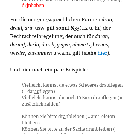
dr
i
nhaben
.
Für die umgangssprachlichen Formen
dran,
drauf, drin
usw. gilt somit §33(1.2 u. E1) der
Rechtschreibregelung, der auch für
daran,
darauf, darin, durch, gegen, abwärts, heraus,
wieder, zusammen
u.v.a.m. gilt (siehe
hier
).
Und hier noch ein paar Beispiele:
Vielleicht kannst du etwas Schweres dr
au
flegen
(= dar
au
flegen)
Vielleicht kannst du noch 10 Euro dr
au
flegen (=
zusätzlich zahlen)
Können Sie bitte dr
a
nbleiben (= am Telefon
bleiben)
Können Sie bitte an der Sache dr
a
nbleiben (=