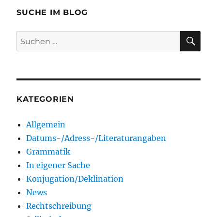
SUCHE IM BLOG
SU
Suchen
nach:
KATEGORIEN
Allgemein
Datums-/Adress-/Literaturangaben
Grammatik
In eigener Sache
Konjugation/Deklination
News
Rechtschreibung