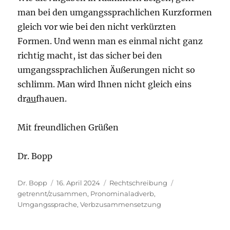
man bei den umgangssprachlichen Kurzformen
gleich vor wie bei den nicht verkürzten
Formen. Und wenn man es einmal nicht ganz
richtig macht, ist das sicher bei den
umgangssprachlichen Äußerungen nicht so
schlimm. Man wird Ihnen nicht gleich eins
dr
au
fhauen.
Mit freundlichen Grüßen
Dr. Bopp
Autor
Veröffentlicht
Kategorien
Schlagwörter
Dr. Bopp
16. April 2024
Rechtschreibung
am
getrennt/zusammen
,
Pronominaladverb
,
Umgangssprache
,
Verbzusammensetzung