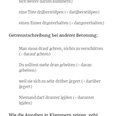
sich weiter darum kümmern)
eine Tüte dr
ü
berstülpen (= dar
ü
berstülpen)
einen Eimer dr
u
nterhalten (= dar
u
nterhalten)
Getrenntschreibung bei anderer Betonung:
Man muss drauf
a
chten, nichts zu verschütten
(= darauf
a
chten)
Du solltest mehr dran
a
rbeiten (= daran
a
rbeiten)
weil sie sich zu sehr drüber
ä
rgert (= darüber
ä
rgert)
Niemand darf drunter l
ei
den (= darunter
l
ei
den)
Wie die Angaben in Klammern zeigen, geht