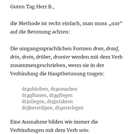
Guten Tag Herr B.,
die Methode ist recht einfach, man muss „nur“
auf die Betonung achten:
Die umgangssprachlichen Formen
dran, drauf,
drin, drein, drüber, drunter
werden mit dem Verb
zusammengeschrieben, wenn sie in der
Verbindung die Hauptbetonung tragen:
dr
a
nbleiben, dr
a
nmachen
dr
au
fhauen, dr
au
flegen
dr
i
nliegen, dr
ei
nfahren
dr
ü
berstülpen, dr
u
nterlegen
Eine Ausnahme bilden wie immer die
Verbindungen mit dem Verb
sein
: