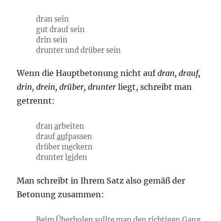
dran sein
gut drauf sein
drin sein
drunter und drüber sein
Wenn die Hauptbetonung nicht auf
dran, drauf,
drin, drein, drüber, drunter
liegt, schreibt man
getrennt:
dran
a
rbeiten
drauf
au
fpassen
drüber m
e
ckern
drunter l
ei
den
Man schreibt in Ihrem Satz also gemäß der
Betonung zusammen:
Beim Überholen sollte man den richtigen Gang