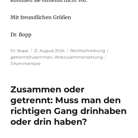
kommen sie ohnehin nicht vor.
Mit freundlichen Grüßen
Dr. Bopp
Autor
Veröffentlicht
Kategorien
Schlagwörter
Dr. Bopp
21. August 2024
Rechtschreibung
am
getrennt/zusammen
,
Verbzusammensetzung
zu
3 Kommentare
Reinbekommen
und
rein
Zusammen oder
bekommen
getrennt: Muss man den
richtigen Gang drinhaben
oder drin haben?