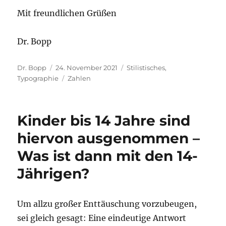
Mit freundlichen Grüßen
Dr. Bopp
Autor
Veröffentlicht
Kategorien
Dr. Bopp
24. November 2021
Stilistisches
,
am
Schlagwörter
Typographie
Zahlen
Kinder bis 14 Jahre sind
hiervon ausgenommen –
Was ist dann mit den 14-
Jährigen?
Um allzu großer Enttäuschung vorzubeugen,
sei gleich gesagt: Eine eindeutige Antwort