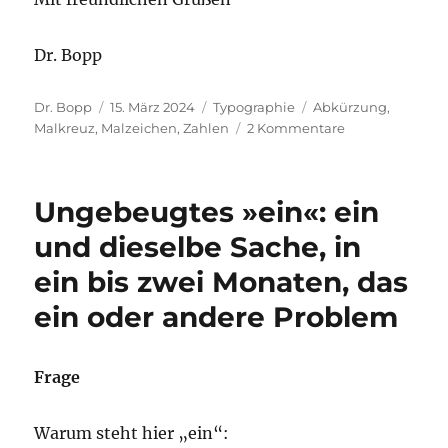
Dr. Bopp
Autor
Veröffentlicht
Kategorien
Schlagwörter
Dr. Bopp
15. März 2024
Typographie
Abkürzung
,
am
zu
Malkreuz
,
Malzeichen
,
Zahlen
2 Kommentare
Wie
man
„hundert
Ungebeugtes »ein«: ein
mal
zweihundert
und dieselbe Sache, in
Zentimeter“
ein bis zwei Monaten, das
am
besten
ein oder andere Problem
verkürzt
Frage
Warum steht hier „ein“: