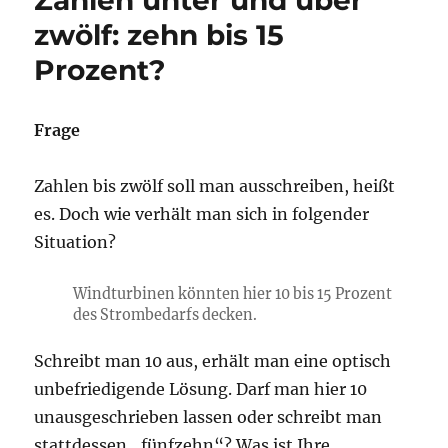
null-
zwölf: zehn bis 15
Emissionen,
Prozent?
Nettonullemissionen
Frage
Zahlen bis zwölf soll man ausschreiben, heißt
es. Doch wie verhält man sich in folgender
Situation?
Windturbinen könnten hier 10 bis 15 Prozent
des Strombedarfs decken.
Schreibt man 10 aus, erhält man eine optisch
unbefriedigende Lösung. Darf man hier 10
unausgeschrieben lassen oder schreibt man
stattdessen „fünfzehn“? Was ist Ihre