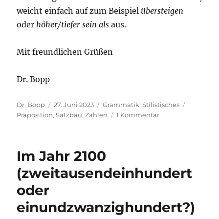
weicht einfach auf zum Beispiel
übersteigen
oder
höher/tiefer sein als
aus.
Mit freundlichen Grüßen
Dr. Bopp
Autor
Veröffentlicht
Kategorien
Schlagwö
Dr. Bopp
27. Juni 2023
Grammatik
,
Stilistisches
am
zu
Präposition
,
Satzbau
,
Zahlen
1 Kommentar
Mit
oder
ohne
Im Jahr 2100
„bei“:
Der
(zweitausendeinhundert
Wert
oder
liegt
bei[?]
einundzwanzighundert?)
unter
10