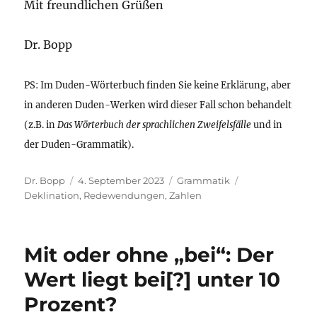
Mit freundlichen Grüßen
Dr. Bopp
PS: Im Duden-Wörterbuch finden Sie keine Erklärung, aber
in anderen Duden-Werken wird dieser Fall schon behandelt
(z.B. in
Das Wörterbuch der sprachlichen Zweifelsfälle
und in
der Duden-Grammatik).
Autor
Veröffentlicht
Kategorien
Schlagwörter
Dr. Bopp
4. September 2023
Grammatik
am
Deklination
,
Redewendungen
,
Zahlen
Mit oder ohne „bei“: Der
Wert liegt bei[?] unter 10
Prozent?