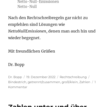
Netto-Null-Emissionen
Netto-Null
Nach den Rechtschreibregeln gar nicht zu
empfehlen sind Lösungen wie
NettoNullEmissionen
, denen man auch hin und
wieder begegnet.
Mit freundlichen Grüßen
Dr. Bopp
Autor
Veröffentlicht
Kategorien
Schlagwör
Dr. Bopp
19. Dezember 2022
Rechtschreibung
am
Bindestrich
,
getrennt/zusammen
,
groß/klein
,
Zahlen
1
zu
Kommentar
Netto-
Null-
Emissionen,
Zahlen unter und über
Netto-