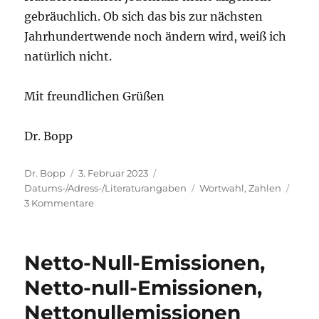
gebräuchlich. Ob sich das bis zur nächsten
Jahrhundertwende noch ändern wird, weiß ich
natürlich nicht.
Mit freundlichen Grüßen
Dr. Bopp
Autor
Veröffentlicht
Kategorien
Dr. Bopp
3. Februar 2023
am
Schlagwörter
Datums-/Adress-/Literaturangaben
Wortwahl
,
Zahlen
zu
3 Kommentare
Im
Jahr
2100
Netto-Null-Emissionen,
(zweitausendeinhundert
oder
Netto-null-Emissionen,
einundzwanzighundert?)
Nettonullemissionen