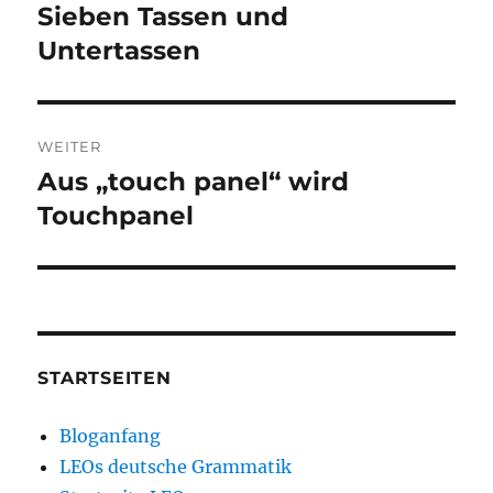
Sieben Tassen und
Vorheriger
Beitrag:
Untertassen
WEITER
Aus „touch panel“ wird
Nächster
Beitrag:
Touchpanel
STARTSEITEN
Bloganfang
LEOs deutsche Grammatik