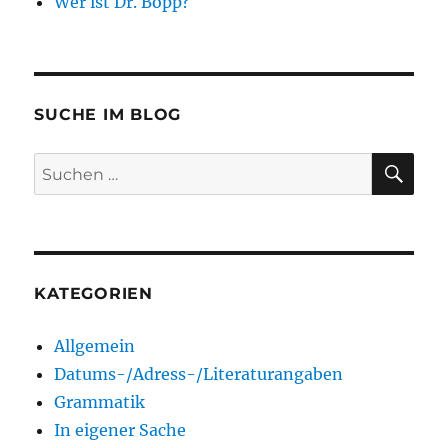
Wer ist Dr. Bopp?
SUCHE IM BLOG
SU
Suchen
nach:
KATEGORIEN
Allgemein
Datums-/Adress-/Literaturangaben
Grammatik
In eigener Sache