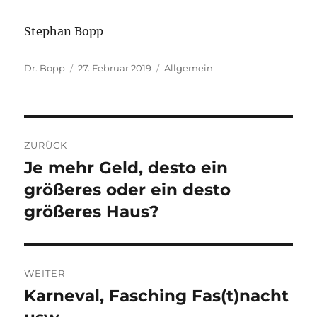
Stephan Bopp
Autor
Veröffentlicht
Kategorien
Dr. Bopp
27. Februar 2019
Allgemein
am
Beitragsnavigation
ZURÜCK
Je mehr Geld, desto ein
Vorheriger
Beitrag:
größeres oder ein desto
größeres Haus?
WEITER
Karneval, Fasching Fas(t)nacht
Nächster
Beitrag: