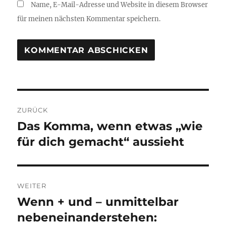
Name, E-Mail-Adresse und Website in diesem Browser
für meinen nächsten Kommentar speichern.
Beitragsnavigation
ZURÜCK
Das Komma, wenn etwas „wie
Vorheriger
Beitrag:
für dich gemacht“ aussieht
WEITER
Wenn + und – unmittelbar
Nächster
Beitrag:
nebeneinanderstehen: