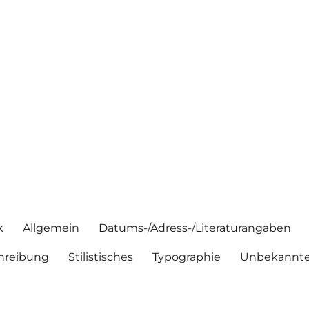
k
Allgemein
Datums-/Adress-/Literaturangaben
hreibung
Stilistisches
Typographie
Unbekannte