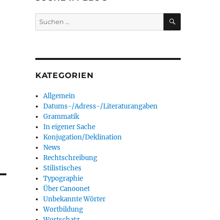
SUCHEN
Suchen
nach:
KATEGORIEN
Allgemein
Datums-/Adress-/Literaturangaben
Grammatik
In eigener Sache
Konjugation/Deklination
News
Rechtschreibung
Stilistisches
Typographie
Über Canoonet
Unbekannte Wörter
Wortbildung
Wortschatz