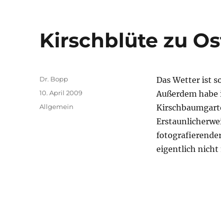
Kirschblüte zu Os
Autor
Dr. Bopp
Das Wetter ist 
Veröffentlicht
10. April 2009
Außerdem habe i
am
Kategorien
Allgemein
Kirschbaumgart
Erstaunlicherwei
fotografierender
eigentlich nicht