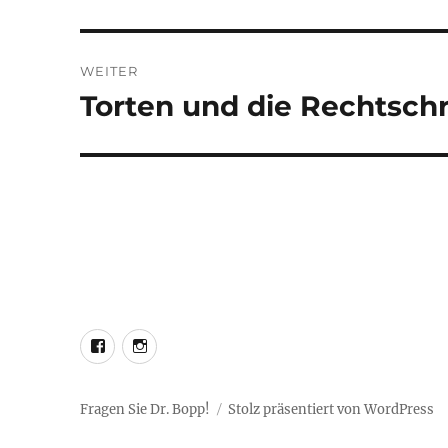
Beitrag:
WEITER
Torten und die Rechtsch
Nächster
Beitrag:
LEO@Facebook
LEO@Instagram
Fragen Sie Dr. Bopp!
Stolz präsentiert von WordPress