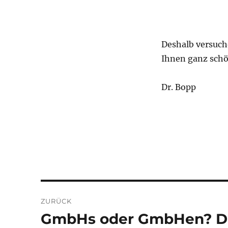
Deshalb versuch
Ihnen ganz schö
Dr. Bopp
Beitragsnavigation
ZURÜCK
GmbHs oder GmbHen? Di
Vorheriger