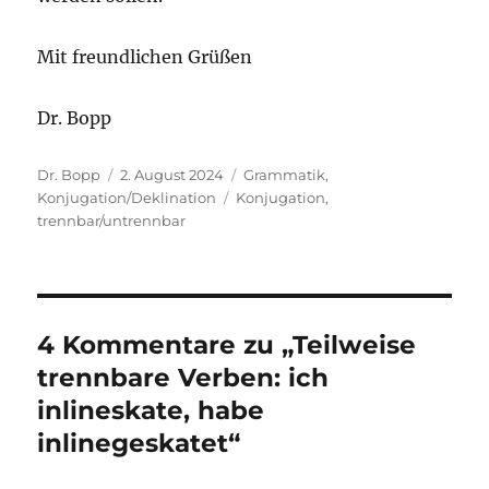
Mit freundlichen Grüßen
Dr. Bopp
Autor
Veröffentlicht
Kategorien
Dr. Bopp
2. August 2024
Grammatik
,
am
Schlagwörter
Konjugation/Deklination
Konjugation
,
trennbar/untrennbar
4 Kommentare zu „Teilweise
trennbare Verben: ich
inlineskate, habe
inlinegeskatet“