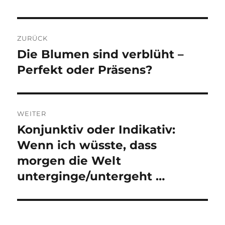
Beitragsnavigation
ZURÜCK
Die Blumen sind verblüht –
Vorheriger
Beitrag:
Perfekt oder Präsens?
WEITER
Konjunktiv oder Indikativ:
Nächster
Beitrag:
Wenn ich wüsste, dass
morgen die Welt
unterginge/untergeht …