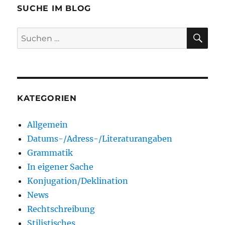
SUCHE IM BLOG
SU
Suchen
nach:
KATEGORIEN
Allgemein
Datums-/Adress-/Literaturangaben
Grammatik
In eigener Sache
Konjugation/Deklination
News
Rechtschreibung
Stilistisches