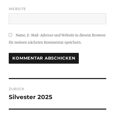
WEBSITE
Name, E-Mail-Adresse und Website in diesem Browser
für meinen nächsten Kommentar speichern.
Beitragsnavigation
ZURÜCK
Silvester 2025
Vorheriger
Beitrag: