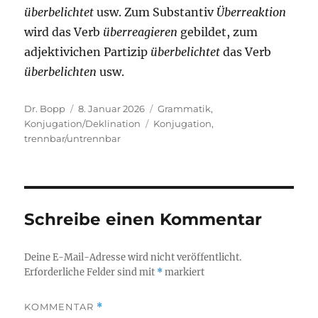
überbelichtet
usw. Zum Substantiv
Überreaktion
wird das Verb
überreagieren
gebildet, zum
adjektivichen Partizip
überbelichtet
das Verb
überbelichten
usw.
Autor
Veröffentlicht
Kategorien
Dr. Bopp
8. Januar 2026
Grammatik
,
am
Schlagwörter
Konjugation/Deklination
Konjugation
,
trennbar/untrennbar
Schreibe einen Kommentar
Deine E-Mail-Adresse wird nicht veröffentlicht.
Erforderliche Felder sind mit
*
markiert
KOMMENTAR
*