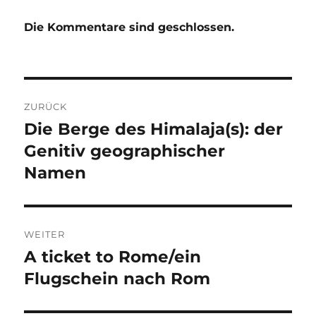
Die Kommentare sind geschlossen.
Beitragsnavigation
ZURÜCK
Die Berge des Himalaja(s): der
Vorheriger
Beitrag:
Genitiv geographischer
Namen
WEITER
A ticket to Rome/ein
Nächster
Beitrag:
Flugschein nach Rom