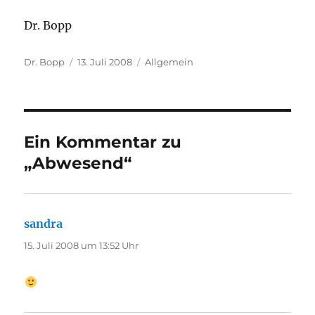
Dr. Bopp
Autor
Veröffentlicht
Kategorien
Dr. Bopp
13. Juli 2008
Allgemein
am
Ein Kommentar zu
„Abwesend“
sandra
sagt:
15. Juli 2008 um 13:52 Uhr