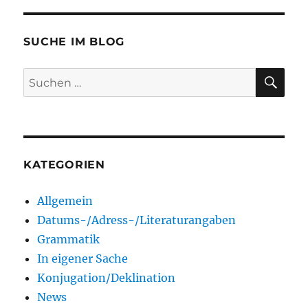
SUCHE IM BLOG
SU
Suchen
nach:
KATEGORIEN
Allgemein
Datums-/Adress-/Literaturangaben
Grammatik
In eigener Sache
Konjugation/Deklination
News