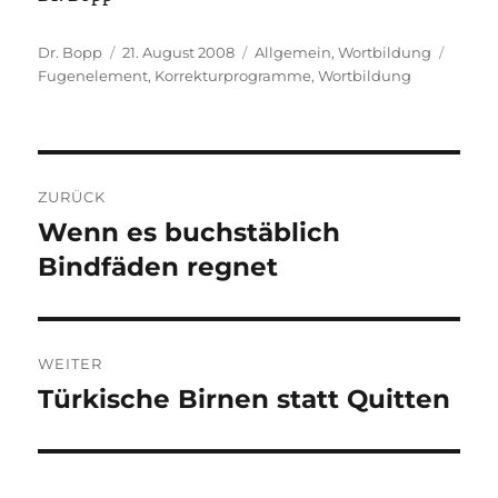
Autor
Veröffentlicht
Kategorien
Schla
Dr. Bopp
21. August 2008
Allgemein
,
Wortbildung
am
Fugenelement
,
Korrekturprogramme
,
Wortbildung
Beitragsnavigation
ZURÜCK
Wenn es buchstäblich
Vorheriger
Beitrag:
Bindfäden regnet
WEITER
Türkische Birnen statt Quitten
Nächster
Beitrag: