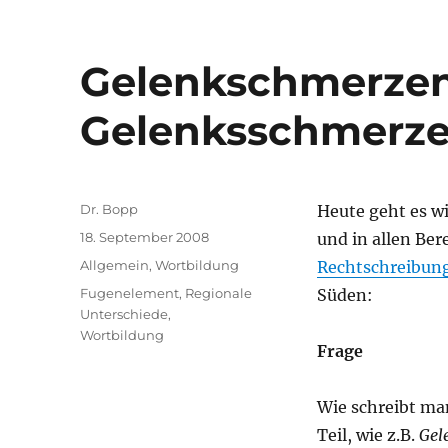
Gelenkschmerzen
Gelenksschmerz
Autor
Dr. Bopp
Heute geht es wi
Veröffentlicht
18. September 2008
und in allen Ber
am
Kategorien
Allgemein
,
Wortbildung
Rechtschreibun
Schlagwörter
Fugenelement
,
Regionale
Süden:
Unterschiede
,
Wortbildung
Frage
Wie schreibt m
Teil, wie z.B.
Gel