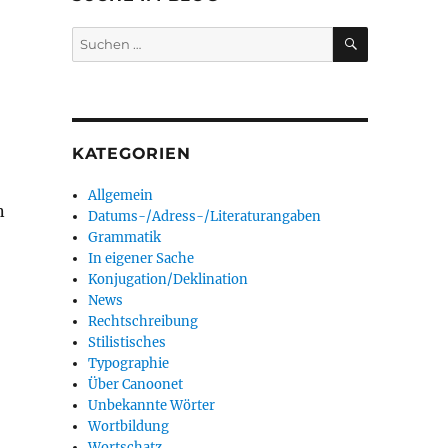
SUCHEN
Suchen
nach:
KATEGORIEN
Allgemein
n
Datums-/Adress-/Literaturangaben
Grammatik
In eigener Sache
Konjugation/Deklination
News
Rechtschreibung
Stilistisches
Typographie
Über Canoonet
Unbekannte Wörter
Wortbildung
Wortschatz