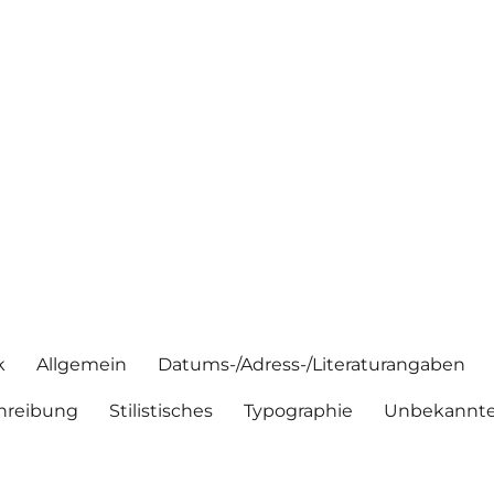
k
Allgemein
Datums-/Adress-/Literaturangaben
hreibung
Stilistisches
Typographie
Unbekannte