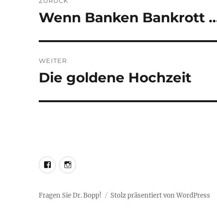
ZURÜCK
Wenn Banken Bankrott …
Vorheriger
Beitrag:
WEITER
Die goldene Hochzeit
Nächster
Beitrag:
LEO@Facebook
LEO@Instagram
Fragen Sie Dr. Bopp!
Stolz präsentiert von WordPress